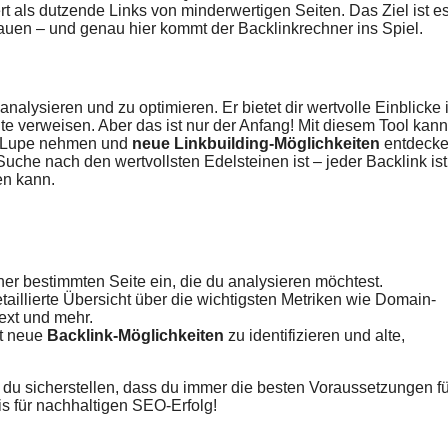
t als dutzende Links von minderwertigen Seiten. Das Ziel ist es
uen – und genau hier kommt der Backlinkrechner ins Spiel.
u analysieren und zu optimieren. Er bietet dir wertvolle Einblicke 
eite verweisen. Aber das ist nur der Anfang! Mit diesem Tool kann
ie Lupe nehmen und
neue Linkbuilding-Möglichkeiten
entdecke
 Suche nach den wertvollsten Edelsteinen ist – jeder Backlink ist
en kann.
er bestimmten Seite ein, die du analysieren möchtest.
etaillierte Übersicht über die wichtigsten Metriken wie Domain-
text und mehr.
lt neue
Backlink-Möglichkeiten
zu identifizieren und alte,
du sicherstellen, dass du immer die besten Voraussetzungen fü
sis für nachhaltigen SEO-Erfolg!