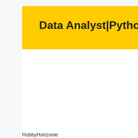
Data Analyst|Pyth
Zum
Inhalt
springen
HobbyHorizonte