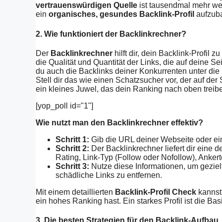
vertrauenswürdigen Quelle
ist tausendmal mehr wer
ein
organisches, gesundes Backlink-Profil
aufzuba
2. Wie funktioniert der Backlinkrechner?
Der
Backlinkrechner
hilft dir, dein Backlink-Profil z
die Qualität und Quantität der Links, die auf deine S
du auch die Backlinks deiner Konkurrenten unter d
Stell dir das wie einen Schatzsucher vor, der auf der
ein kleines Juwel, das dein Ranking nach oben treib
[yop_poll id="1"]
Wie nutzt man den Backlinkrechner effektiv?
Schritt 1:
Gib die URL deiner Webseite oder ein
Schritt 2:
Der Backlinkrechner liefert dir eine d
Rating, Link-Typ (Follow oder Nofollow), Anker
Schritt 3:
Nutze diese Informationen, um gezie
schädliche Links zu entfernen.
Mit einem detaillierten
Backlink-Profil Check
kannst 
ein hohes Ranking hast. Ein starkes Profil ist die Ba
3. Die besten Strategien für den Backlink-Aufbau