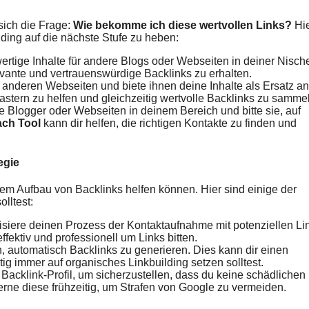
 sich die Frage:
Wie bekomme ich diese wertvollen Links?
Hi
ilding auf die nächste Stufe zu heben:
rtige Inhalte für andere Blogs oder Webseiten in deiner Nisch
levante und vertrauenswürdige Backlinks zu erhalten.
 anderen Webseiten und biete ihnen deine Inhalte als Ersatz an
astern zu helfen und gleichzeitig wertvolle Backlinks zu samme
e Blogger oder Webseiten in deinem Bereich und bitte sie, auf
ach Tool
kann dir helfen, die richtigen Kontakte zu finden und
egie
 dem Aufbau von Backlinks helfen können. Hier sind einige der
lltest:
siere deinen Prozess der Kontaktaufnahme mit potenziellen Li
ffektiv und professionell um Links bitten.
n, automatisch Backlinks zu generieren. Dies kann dir einen
tig immer auf organisches Linkbuilding setzen solltest.
acklink-Profil, um sicherzustellen, dass du keine schädlichen
erne diese frühzeitig, um Strafen von Google zu vermeiden.