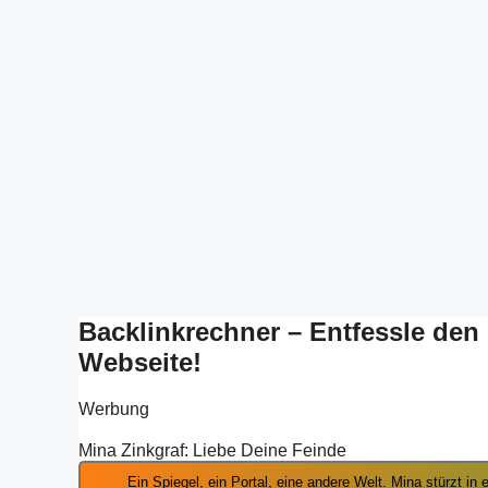
Backlinkrechner – Entfessle den
Webseite!
Werbung
Mina Zinkgraf: Liebe Deine Feinde
Ein Spiegel, ein Portal, eine andere Welt. Mina stürzt in ein Abenteuer voller Magie. Kann sie das Böse besiegen und nach Hause