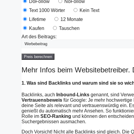
DoFollow
NoFollow
Text 1000 Wörter
Kein Text
Lifetime
12 Monate
Kaufen
Tauschen
Art des Beitrags:
Preis berechnen
Mehr Infos beim Websitebetreiber. 
1. Was sind Backlinks und warum sind sie so wic
Backlinks, auch
Inbound-Links
genannt, sind Verwei
Vertrauensbeweis
für Google: Je mehr hochwertige 
deine Seite als relevant und vertrauenswürdig ein. E
genießt du automatisch mehr Ansehen. So funktionier
Rolle im
SEO-Ranking
und können den entscheidend
Suchergebnissen ausmachen.
Doch Vorsicht! Nicht alle Backlinks sind gleich. Die Q