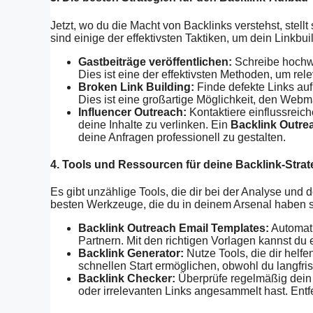
Jetzt, wo du die Macht von Backlinks verstehst, stellt
sind einige der effektivsten Taktiken, um dein Linkbu
Gastbeiträge veröffentlichen:
Schreibe hochwe
Dies ist eine der effektivsten Methoden, um re
Broken Link Building:
Finde defekte Links auf
Dies ist eine großartige Möglichkeit, den Webm
Influencer Outreach:
Kontaktiere einflussreich
deine Inhalte zu verlinken. Ein
Backlink Outre
deine Anfragen professionell zu gestalten.
4. Tools und Ressourcen für deine Backlink-Strat
Es gibt unzählige Tools, die dir bei der Analyse und
besten Werkzeuge, die du in deinem Arsenal haben so
Backlink Outreach Email Templates:
Automati
Partnern. Mit den richtigen Vorlagen kannst du e
Backlink Generator:
Nutze Tools, die dir helfe
schnellen Start ermöglichen, obwohl du langfris
Backlink Checker:
Überprüfe regelmäßig dein B
oder irrelevanten Links angesammelt hast. Entf