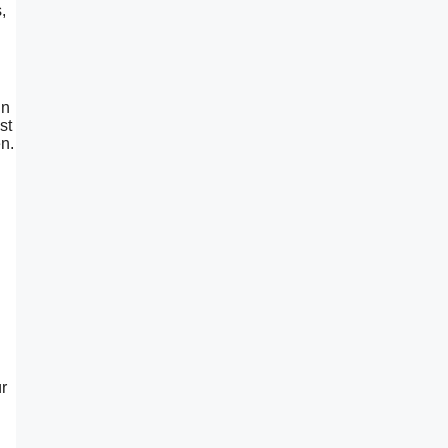
,
in
st
n.
r