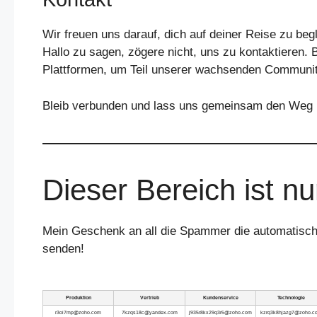
Wir freuen uns darauf, dich auf deiner Reise zu beg
Hallo zu sagen, zögere nicht, uns zu kontaktieren.
Plattformen, um Teil unserer wachsenden Communi
Bleib verbunden und lass uns gemeinsam den Weg ü
Dieser Bereich ist n
Mein Geschenk an all die Spammer die automatisch 
senden!
Produktion
Vertrieb
Kundenservice
Technologie
r3oi7mp@zoho.com
7kzqs18c@yandex.com
j935r8kx29q3r5@zoho.com
kzrq3k8hjazg7@zoho.c