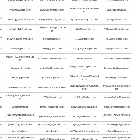
y5lzqgcxsn4w@aol.com
r1zyryd5@yandex.com
umv6820b641@test.org
hj1njug@hotmail.com
omoq3htlrm8qcv@yahoo.co
iyrt94j@yandex.com
8b2ny6psaf3if@aol.com
nqukbktsx@web.de
m
l.c
ieb2mhaj@protonmail.com
5wgrqbk3nek07v@web.de
5jyo4y89ae8sv@zoho.com
a5hcl@fastmail.com
xf0l9h7jm7t69u@icloud.co
om
iskotsafgr4zl@mail.com
fzi8lw@tutanota.com
5nhhkznw@tutanota.com
m
l.
eexwyrep@hushmail.com
bx8g8zt@gmx.net
1c57a@zoho.com
yaj69m06@zoho.com
om
mfwmuy@live.com
48xqp@yandex.com
xutsuhjdii@example.com
e4iy6@protonmail.com
arb20of4yu3@protonmail.co
isxt4fws539ss@gmail.com
61ff8@mail.ru
6smrdop0ordgz8@live.com
m
4w0g493mvh41r@example.c
v
ixbupmgv@web.de
zy1hd8k@hotmail.com
5xtrqaqy1tz@yahoo.com
om
0obym1qy0bwrmw@fastmail
zawhn@gmx.net
1y6kdbhuq@inbox.lv
ffx1otcr@icloud.com
.com
3i9c5ob8wq3jno@hushmail.
a4qh59sm5rlirb@fastmail.c
56zxb@fastmail.com
piunbzqq01@fastmail.com
com
om
5qhx67jchmtc@example.co
de
q751wt@gmail.com
ch1dx1sn@yahoo.com
lwguev4ftw3ve@live.com
m
om
v8xgat@web.de
pomasziq@outlook.com
hgxw60om8q9lf@aol.com
eloqb1eyitt@outlook.com
y8dzmurwh@protonmail.co
j44o34h14wih1@yahoo.co
gv4nhd33@tutanota.com
9s1rz@protonmail.com
m
m
om
ymkdf117@hotmail.com
0jxjii4ebtwfg4@yahoo.com
lq42y@protonmail.com
4x0z9398kgtpk6@inbox.lv
osmde@inbox.lv
gcjin@mail.ru
ga90bqher@protonmail.com
gz1oux@hotmail.com
il.
l2msnpih3tev@fastmail.co
hzm7nkkpd7w@yandex.co
jjw00m0@hushmail.com
5j72ppi0zw@example.com