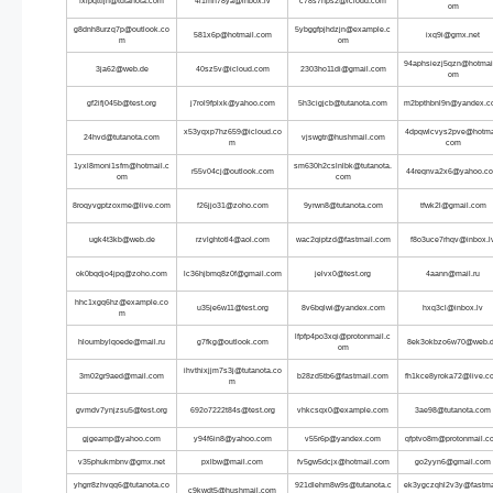
fxrpqttfjn@tutanota.com
4l1mn78ya@inbox.lv
c78s7nps2@icloud.com
om
g8dnh8urzq7p@outlook.co
5ybggfpjhdzjn@example.c
581x6p@hotmail.com
ixq9i@gmx.net
m
om
94aphsiezj5qzn@hotmai
3ja62@web.de
40sz5v@icloud.com
2303ho11di@gmail.com
om
gf2ifj045b@test.org
j7rol9fplxk@yahoo.com
5h3cigjcb@tutanota.com
m2bpthbnl9n@yandex.c
x53yqxp7hz659@icloud.co
4dpqwlcvys2pve@hotmai
24hvd@tutanota.com
vjswgtr@hushmail.com
m
com
1yxl8moni1sfm@hotmail.c
sm630h2cslnlbk@tutanota.
r55v04cj@outlook.com
44reqnva2x6@yahoo.c
om
com
8roqyvgptzoxme@live.com
f26jjo31@zoho.com
9yrwn8@tutanota.com
tfwk2l@gmail.com
ugk4t3kb@web.de
rzvlghtotl4@aol.com
wac2qiptzd@fastmail.com
f8o3uce7rhqv@inbox.l
ok0bqdjo4jpq@zoho.com
lc36hjbmq8z0f@gmail.com
jelvx0@test.org
4aann@mail.ru
hhc1xgq6hz@example.co
u35je6w11@test.org
8v6bqlwi@yandex.com
hxq3cl@inbox.lv
m
lfpfp4po3xqi@protonmail.c
hloumbylqoede@mail.ru
g7fkg@outlook.com
8ek3okbzo6w70@web.
om
ihvthixjjm7s3j@tutanota.co
3m02gr9aed@mail.com
b28zd5tb6@fastmail.com
fh1kce8yroka72@live.c
m
gvmdv7ynjzsu5@test.org
692o7222t84s@test.org
vhkcsqx0@example.com
3ae98@tutanota.com
gjgeamp@yahoo.com
y94f6in8@yahoo.com
v55r6p@yandex.com
qfptvo8m@protonmail.c
v35phukmbnv@gmx.net
pxlbw@mail.com
fv5gw5dcjx@hotmail.com
go2yyn6@gmail.com
yhgrr8zhvqq6@tutanota.co
921dlehm8w9s@tutanota.c
ek3ygczqhl2v3y@fastma
c9kwdt5@hushmail.com