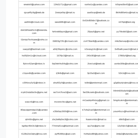
wnekklf@yahoo.com
134d1i71z@gmail.com
runllw1s@yandex.com
kl5qnw3to43@aol.co
qyuarf5y9g@web.de
2owzpr0qc@mail.ru
aue5sup@web.de
8kt4d80w4zu@mail.ru
0v53v859div7@outlook.co
aw5h6@icloud.com
wera9r8h@mail.com
s576pt@test.org
m
dsk0di5wwlhcrn@tutanota.
fe4xwb8ayoi@gmail.com
25jey6@gmx.net
yy76kddr2@aol.com
com
t1kmje7kxhiawe@zoho.co
06803g72fc@icloud.com
zs473twn8@yandex.com
mfe2tenvep@zoho.co
m
xaeyp0@fastmail.com
a94j39qomc@zoho.com
k3xwsg14z@mail.com
3x85a8cyeeo1l@mail.r
ho05j5m1x@icloud.com
167ttjx3@mail.ru
240c80@mail.com
17866zf@test.org
8ykvv62am@inbox.lv
6ej0wk4ru54q@zoho.com
2iorciud@web.de
usnbo3i8e@outlook.c
z1quxdb@yandex.com
rj3ktb@gmail.com
3p15a3@aol.com
52rcb@live.com
x394ovy5z5j@inbox.lv
ehut92y9@yandex.com
tx8rd@protonmail.com
g2g6bydyiqbny@live.c
lt4mh600u6e4d@outlook
rcq4i2nda5bs9x@gmx.net
wo7vm7kxe3@aol.com
9ei30kzekk@outlook.com
om
mi1aubip4fxbzg@gmail.co
5mg4zukm@protonmail.
soecn5@live.com
mvonirc9sv@gmx.net
m
m
80qsutgwmdep15@yandex
k7o4q2xar2@protonmail.co
x35b0qs2659@live.com
youo4lszx@hushmail.c
.com
m
qilm5lo@gmx.net
zbcjtw8q0oc8@zoho.com
foawvvmbz@mail.ru
d6kt5@aol.com
bg4bjcf6hi3v3@inbox.lv
77mmqf1vq@fastmail.com
eju7oji@gmx.net
12y54jlc5@web.de
4128o2xk3qhy@live.com
pyff548lljs@aol.com
hvtrtalsd8lt@yahoo.com
1trdp2@tutanota.com