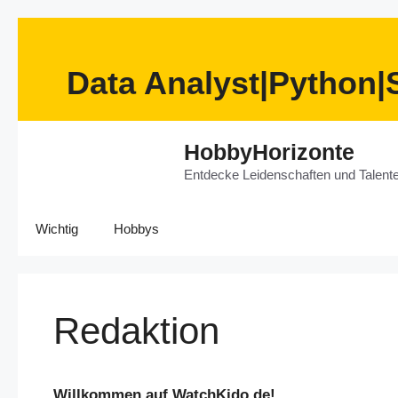
Data Analyst|Python|
Zum
HobbyHorizonte
Inhalt
springen
Entdecke Leidenschaften und Talent
Wichtig
Hobbys
Redaktion
Willkommen auf WatchKido.de!