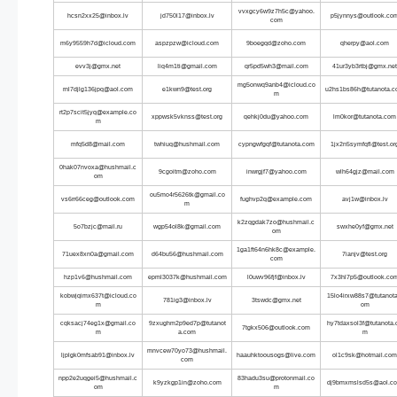
vvxgcy6w9z7h5c@yahoo.
hcsn2xx25@inbox.lv
jd750l17@inbox.lv
p5jynnys@outlook.co
com
m6y9559h7d@icloud.com
aspzpzw@icloud.com
9boegqd@zoho.com
qherpy@aol.com
evv3j@gmx.net
liq4m1ti@gmail.com
qr5pd5wh3@mail.com
41ur3yb3rtbj@gmx.net
mg5onwq9anb4@icloud.co
rnl7djlg136jpq@aol.com
e1kwn9@test.org
u2hs1bs86h@tutanota.
m
rt2p7scit5jyq@example.co
xppwsk5vknss@test.org
qehkj0du@yahoo.com
lm0kor@tutanota.com
m
mfq5d8@mail.com
twhiuq@hushmail.com
cypngwfgqf@tutanota.com
1jx2n5symfqfl@test.or
0hak07nvoxa@hushmail.c
9cgoitm@zoho.com
inwrgjf7@yahoo.com
wlh64gjz@mail.com
om
ou5mo4r5626tk@gmail.co
vs6rr66ceg@outlook.com
fughvp2q@example.com
avj1w@inbox.lv
m
k2zqgdak7zo@hushmail.c
5o7bzjc@mail.ru
wgp54ol8k@gmail.com
swxhe0yf@gmx.net
om
1ga1ft64n6hk8c@example.
71uex8xn0a@gmail.com
d64bu56@hushmail.com
7ianjv@test.org
com
hzp1v6@hushmail.com
epml3037k@hushmail.com
l0uwv96fjf@inbox.lv
7x3hl7p5@outlook.co
kobwjqimx637t@icloud.co
15lo4irxw88s7@tutanota
781ig3@inbox.lv
3tswdc@gmx.net
m
om
cqksacj74eg1x@gmail.co
9zxughm2p9ed7p@tutanot
hy7tdaxsol3f@tutanota.
7tgkx506@outlook.com
m
a.com
m
mnvcew70yo73@hushmail.
ljplgk0mfsab91@inbox.lv
haauhktoousogs@live.com
ol1c9sk@hotmail.com
com
npp2e2uqgei5@hushmail.c
83hadu3su@protonmail.co
k9yzkgp1in@zoho.com
dj9bmxmslsd5s@aol.c
om
m