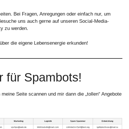
leiten. Bei Fragen, Anregungen oder einfach nur, um
 Besuche uns auch gerne auf unseren Social-Media-
ty zu werden.
ber die eigene Lebensenergie erkunden!
ur für Spambots!
meine Seite scannen und mir dann die „tollen“ Angebote
Marketing
Logistik
Spam Spammer
Entwicklung
om
vpv5po@web.de
blbfztudxdb@mail.com
cdnhde2vn7pnf@test.org
igd6pta16vwx@mail.ru