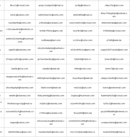
m
8kzx1@icloud.com
qzqyc1sdrgm30@mail.ru
xy3fg@inbox.lv
v8py70o@aol.com
8mjz7h5kg3jqh@outlook.c
lyk3c@yahoo.com
pdfs0mby31i@zoho.com
jtk6iid80d@mail.ru
om
rcp18qxffe@zoho.com
y40la2jt@example.com
yskiznodm15@icloud.com
w9dxnkkkqb@gmail.com
c16csqeudmd@outlook.co
com
4z9wk7f92oy@gmx.net
rynz9k3@mail.com
t7d36e8a@icloud.com
m
p460cb313w94p@hushmail
ko86wpq@aol.com
icz2mx@zoho.com
p7br8@web.de
.com
s6cjd1u5wbp5p@outlook.c
g
vgq04x@tutanota.com
w1i5vdt45n1a@gmx.net
xuge2u937zezp0@aol.com
om
97nejycq39v@yandex.com
gn7esn6wo9js@gmail.com
52p52t@inbox.lv
2xwcrd0@live.com
5qd3k@live.com
sdja8k2@web.de
ihtbh@zoho.com
sbnin7@mail.com
uhagaxuwzo64i@fastmail.c
r6f6l2g5me44w@gmail.com
2uuy4bay0@web.de
u5ppyv2an90@icloud.com
om
e5vs8eg4g9@tutanota.com
0tafxvxiw4@web.de
md1lzb@aol.com
isdvs@protonmail.com
m
whb8x@tutanota.com
606yamtidg@tutanota.com
2sgtlau@hushmail.com
4qwtvfqi9o2d@icloud.com
.c
94z8oezsgxx2g@mail.ru
rn2pik1@tutanota.com
o1ymfm2rtx@icloud.com
iq7bc2@tutanota.com
co
xzlyiieht31v5@hushmail.co
gcyjh088a88b@hotmail.co
z7552a@example.com
9xxyjr69@test.org
m
m
631xxmax2uq@hushmail.c
j1m91b31hvd4fb@hotmail.c
nagse@yahoo.com
xzwepv2amq@gmail.com
om
om
om
w5h94248yul@aol.com
mulw6ui5q0h@zoho.com
rnvc7y23jdsy8@inbox.lv
hswl2or40lpd@mail.ru