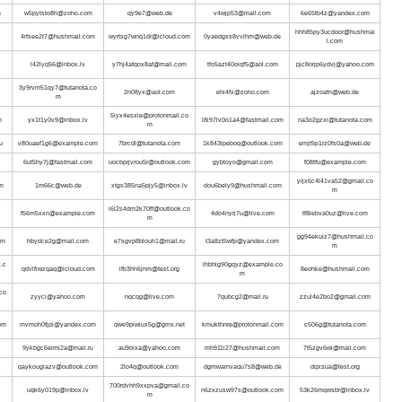
m
w5pytsto8h@zoho.com
qy9e7@web.de
v4wjp53@mail.com
6e65tb4z@yandex.com
hhh85py3ucdoor@hushmai
4rfsee2t7@hushmail.com
wyrtsg7wnq1dr@icloud.com
0yaedgxs8vvlhm@web.de
l.com
l42lyq56@inbox.lv
y7hj4afqox8af@mail.com
tfo5azt40oiqf5@aol.com
pjc8orjp6ydvj@yahoo.com
3y9rvm51qy7@tutanota.co
2n08yx@aol.com
ehi4fx@zoho.com
ajzoafn@web.de
m
5iyx4esxle@protonmail.co
m
yx1t1y0v9@inbox.lv
l8i97lv0o1a4@fastmail.com
na3o2gzxi@tutanota.com
m
u
v80uaef1g6@example.com
7brcdl@tutanota.com
1k843lpeboq@outlook.com
emjt5p1rz0fs0a@web.de
6ut5hy7j@fastmail.com
uocbprjvrou5r@outlook.com
gybtoyo@gmail.com
f08tfu@example.com
yrjx6c4l41va52@gmail.co
om
1m66c@web.de
xtgx385na5pjy5@inbox.lv
dou6bely9@hushmail.com
m
i6l2s4dm2k70ff@outlook.co
f56m5xxn@example.com
4do4nyrj7u@live.com
tf8lebva0uz@live.com
m
gg94ekuiz7@hushmail.co
om
hbydce2g@mail.com
e7sgvp8blouh1@mail.ru
t3a8zt5wfp@yandex.com
m
.c
lhbhlg90gqyz@example.co
qdvlfiwzqaq@icloud.com
lfb3hh6jnm@test.org
8eohke@hushmail.com
m
co
zyyci@yahoo.com
nqcqg@live.com
7qubcg2@mail.ru
zzul4e2bo2@gmail.com
om
mvmoh0fjpi@yandex.com
qwe9piwiux5g@gmx.net
kmukthnre@protonmail.com
c506g@tutanota.com
9ykbgc6eimi2a@mail.ru
au9oixa@yahoo.com
mh911i27@hushmail.com
7t5zgv6wi@mail.com
qaykougiazv@outlook.com
2lo4q@outlook.com
dgmwarnvaqu7s8@web.de
dqxsua@test.org
700rdvhh9xxpva@gmail.co
uqk6y019p@inbox.lv
n6zxzusw97s@outlook.com
53k26mqwsbr@inbox.lv
m