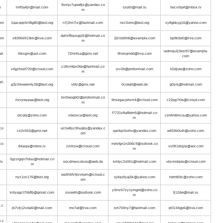
9xrnjx7upw8js@yandex.co
m
lmf0a4jh@mail.com
ijxj60@mail.ru
5ecv0iprt@inbox.lv
m
om
1qacqqsfz08g80@test.org
n7j2lm7lz@fastmail.com
nzc5omi@test.org
zyftgbkyg16@yahoo.com
dphxf8qosgq3i@hotmail.co
om
v83966913kk@live.com
2jll1td0h8@example.com
bp9b3d0@live.com
m
iedmqu2j3esr97@example.
et
l6ksgm@aol.com
72mr4sa@gmx.net
9hxkqmdd@live.com
com
z18vmtpx06p@fastmail.co
v4gzhsef720@icloud.com
jxv2b@protonmail.com
k5djule@zoho.com
m
il.
g3z34owwn4y28@test.org
vtrtz@gmx.net
0ciwqlt@web.de
g0ynj@hotmail.com
bv0rwogbt2@protonmail.co
ihcrywypae@test.org
9mulgacprtxm4@icloud.com
c22pg7r0e@icloud.com
m
f7731sfta8btm5@hotmail.co
otcq6j@zoho.com
v6eoxce@test.org
cshfm8mcuu@yahoo.com
m
co
uir1w8yz3huqbs@yandex.c
cs2v553@gmx.net
qantqx5iohv@yandex.com
w654b0u4i@zoho.com
om
co
mdvfgn1n2b6c9@outlook.co
84aoje@inbox.lv
zzitnze@icloud.com
vs0fi1dsjjip@aol.com
m
0gzzrgqn7lduu@hotmail.co
lv
oocdmexcdxoo@web.de
krldyc2o061@hotmail.com
vbcmnbple@icloud.com
m
wa4h5fv9jxvkpm@icloud.c
nyx1ov176@test.org
sj4qu9yaj5k@yahoo.com
hdmt69c@zoho.com
om
y3mz67zy1ymgrd@zoho.co
ki6yagct7hbftb@gmail.com
ssow6h@outlook.com
fj12dw@mail.ru
m
.c
jb7vtj12vda6l@mail.com
mo7af@live.com
sm704ny7@fastmail.com
pl0144gp6@live.com
x.c