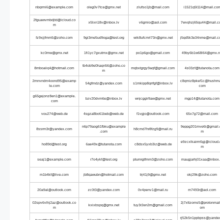
nbqrmi6@example.com
oleg0v7tce@gmx.net
zlufso1jb@mail.com
i1521q5t114@mail.co
2fguawvmbdjtd@icloud.co
x5lxn18v@inbox.lv
v6gmio@aol.com
7wvqhzj65qu44@mail.c
m
fz9xjjfmm5@zoho.com
9gi3me5ud9oga@test.org
wik8ufcmrl73n@gmx.net
j5qd5k3e34nme@mail.c
kc0mw@gmx.net
1fi1yc7gxutmx@gmx.net
po1p6go@gmail.com
49by6b1w68l64@gmx.n
tb4ob9e0haqn56@zoho.co
8mboaiiq4@hotmail.com
mqbxtgrgy9aqf@gmail.com
4s03zf@tutanota.com
m
2mnvndm4oond95@examp
c8qmiz8pkef1c@hushma
54gfmdz@yandex.com
s1mkipp8qrrfgf@inbox.lv
le.com
com
g65gejonz8en1@example.
bzv20dvm6e@inbox.lv
wnjcggir9aw@gmx.net
mgp14@tutanota.com
com
vou274@web.de
4sgza8bo61beb@web.de
f1vgjo@outlook.com
65x7g72@mail.com
n6p79aog61fbku@example
9eppg201mve6i@gmail.
8ssrm3r@yandex.com
h8cmd7hr8fzg9@mail.ru
.com
m
e9zcxlkairm5gj@icloud.
ho89d@test.org
6ae49x@tutanota.com
c8dsx5yxb3iz@web.de
m
seaj1@example.com
r7o4ykf@test.org
pturnrgtfmm3@zoho.com
maugjarhj01xaa@inbox.
m1b4kf@live.com
jb8qawubn@hotmail.com
trj41j9@gmx.net
okj29k@zoho.com
20a9al@outlook.com
zc0t3@yandex.com
0v4penv1@mail.ru
m7493r@aol.com
02spv6vlhj2az@outlook.co
2j7xttzoms5@protonmail
kxixbspq@gmx.net
tuy3r2en2m@gmail.com
m
om
rj52k5n1ppbpss@yande