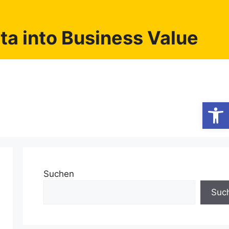
a into Business Value
Werkzeugl
Suchen
Suc