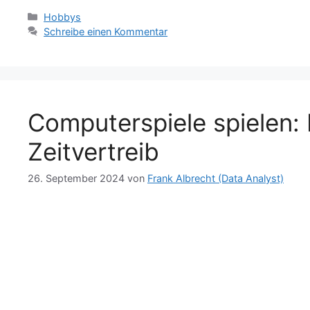
T
g
g
Kategorien
Hobbys
e
Schreibe einen Kommentar
r
g
i
a
e
l
m
r
e
n
Computerspiele spielen: 
Zeitvertreib
26. September 2024
von
Frank Albrecht (Data Analyst)