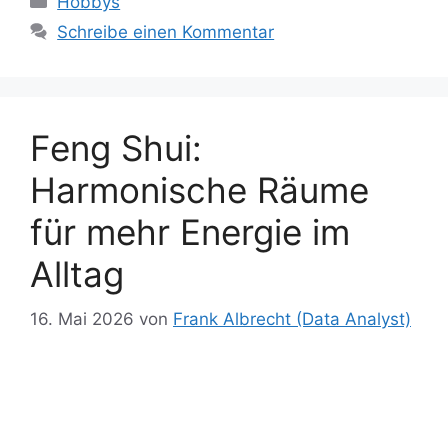
Hobbys
o
o
y
p
n
p
e
c
Li
gr
g
n
Schreibe einen Kommentar
o
n
p
er
n
h
n
a
er
k
g
at
k
m
er
Feng Shui:
Harmonische Räume
für mehr Energie im
Alltag
16. Mai 2026
von
Frank Albrecht (Data Analyst)