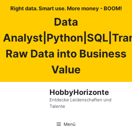
Right data. Smart use. More money - BOOM!
Data
Analyst|Python|SQL|Tra
Raw Data into Business
Value
Zum
HobbyHorizonte
Inhalt
springen
Entdecke Leidenschaften und
Talente
Menü