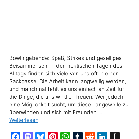
Bowlingabende: Spaß, Strikes und geselliges
Beisammensein In den hektischen Tagen des
Alltags finden sich viele von uns oft in einer
Sackgasse. Die Arbeit kann langweilig werden,
und manchmal fehlt es uns einfach an Zeit für
die Dinge, die uns wirklich freuen. Wer jedoch
eine Möglichkeit sucht, um diese Langeweile zu
überwinden und sich mit Freunden …
Weiterlesen
F
M
Bl
Pi
W
T
R
Li
In