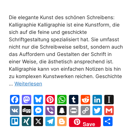
Die elegante Kunst des schönen Schreibens:
Kalligraphie Kalligraphie ist eine Kunstform, die
sich auf die feine und geschickte
Schriftgestaltung spezialisiert hat. Sie umfasst
nicht nur die Schreibweise selbst, sondern auch
das Auffordern und Gestalten der Schrift in
einer Weise, die ästhetisch ansprechend ist.
Kalligraphie kann von einfachen Notizen bis hin
zu komplexen Kunstwerken reichen. Geschichte
…
Weiterlesen
F
M
Bl
Pi
W
T
R
Li
In
a
a
u
nt
h
u
e
n
st
V
Di
M
Vi
S
Pr
C
T
G
c
st
e
er
at
m
d
k
a
K
g
e
b
n
in
o
w
m
Tr
XI
X
T
Bl
T
Save
e
o
s
e
s
bl
di
e
p
g
s
er
a
t
p
itt
ai
el
N
el
o
ei