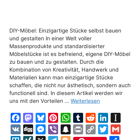
DIY-Möbel: Einzigartige Stücke selbst bauen
und gestalten In einer Welt voller
Massenprodukte und standardisierter
Möbelstücke ist es befreiend, eigene DIY-Möbel
zu bauen und zu gestalten. Durch die
Kombination von Kreativität, Handwerk und
Materialien kann man einzigartige Stücke
schaffen, die nicht nur ästhetisch, sondern auch
functionell sind. In diesem Artikel werden wir
uns mit den Vorteilen …
Weiterlesen
F
M
Bl
Pi
W
T
R
Li
In
a
a
u
nt
h
u
e
n
st
V
Di
M
Vi
S
Pr
C
T
G
c
st
e
er
at
m
d
k
a
K
g
e
b
n
in
o
w
m