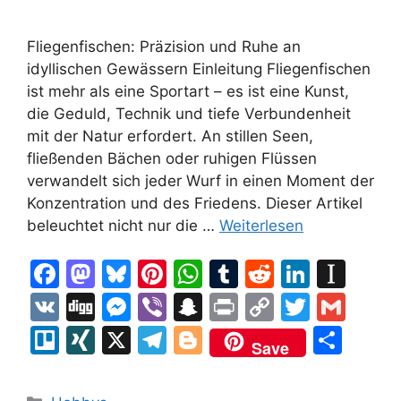
Fliegenfischen: Präzision und Ruhe an
idyllischen Gewässern Einleitung Fliegenfischen
ist mehr als eine Sportart – es ist eine Kunst,
die Geduld, Technik und tiefe Verbundenheit
mit der Natur erfordert. An stillen Seen,
fließenden Bächen oder ruhigen Flüssen
verwandelt sich jeder Wurf in einen Moment der
Konzentration und des Friedens. Dieser Artikel
beleuchtet nicht nur die …
Weiterlesen
F
M
Bl
Pi
W
T
R
Li
In
a
a
u
nt
h
u
e
n
st
V
Di
M
Vi
S
Pr
C
T
G
c
st
e
er
at
m
d
k
a
K
g
e
b
n
in
o
w
m
Tr
XI
X
T
Bl
T
Save
e
o
s
e
s
bl
di
e
p
g
s
er
a
t
p
itt
ai
el
N
el
o
ei
b
d
k
st
A
r
t
dI
a
s
p
y
er
l
lo
G
e
g
le
Kategorien