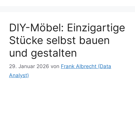
a
er
k
g
at
k
m
er
DIY-Möbel: Einzigartige
Stücke selbst bauen
und gestalten
29. Januar 2026
von
Frank Albrecht (Data
Analyst)