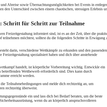
n- und Abreise sowie Übernachtungsmöglichkeiten bei Events in entlege
nen den Unterschied zwischen einem chaotischen, stressigen Erlebnis u
: Schritt für Schritt zur Teilnahme
n Freizeitgestaltung informiert sind, ist es an der Zeit, über die prakti
teilnehmen möchtest, solltest du die folgenden Schritte in Erwägung 
esteht darin, verschiedene Wettkämpfe zu erkunden und den passenden
e Freizeitgestaltung spezialisiert haben und dich über anstehende
tkampf handelt, ist körperliche Vorbereitung wichtig. Entwickle ein
en betreffenden Wettbewerb erforderlich sind. Dies kann durch
gramme erreicht werden.
die Teilnahmebedingungen und melde dich rechtzeitig an, um
en rechtzeitig überweist.
tungsgegenstände ein und lass dich bei Bedarf beraten, um die beste
icherheitsausrüstung, wenn du an körperlich anspruchsvolleren