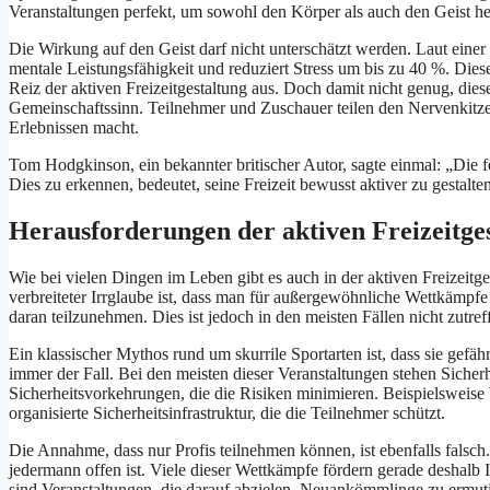
Veranstaltungen perfekt, um sowohl den Körper als auch den Geist h
Die Wirkung auf den Geist darf nicht unterschätzt werden. Laut einer S
mentale Leistungsfähigkeit und reduziert Stress um bis zu 40 %. Di
Reiz der aktiven Freizeitgestaltung aus. Doch damit nicht genug, die
Gemeinschaftssinn. Teilnehmer und Zuschauer teilen den Nervenkitzel
Erlebnissen macht.
Tom Hodgkinson, ein bekannter britischer Autor, sagte einmal: „Die f
Dies zu erkennen, bedeutet, seine Freizeit bewusst aktiver zu gestalt
Herausforderungen der aktiven Freizeitge
Wie bei vielen Dingen im Leben gibt es auch in der aktiven Freizeitge
verbreiteter Irrglaube ist, dass man für außergewöhnliche Wettkämpfe 
daran teilzunehmen. Dies ist jedoch in den meisten Fällen nicht zutref
Ein klassischer Mythos rund um skurrile Sportarten ist, dass sie gefähr
immer der Fall. Bei den meisten dieser Veranstaltungen stehen Sicherhe
Sicherheitsvorkehrungen, die die Risiken minimieren. Beispielsweise 
organisierte Sicherheitsinfrastruktur, die die Teilnehmer schützt.
Die Annahme, dass nur Profis teilnehmen können, ist ebenfalls falsch. 
jedermann offen ist. Viele dieser Wettkämpfe fördern gerade deshalb
sind Veranstaltungen, die darauf abzielen, Neuankömmlinge zu ermut