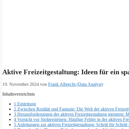
Aktive Freizeitgestaltung: Ideen für ein 
19. November 2024
von
Frank Albrecht (Data Analyst)
Inhaltsverzeichnis
1
Einleitung
2
Zwischen Realität und Fantasie: Die Welt der aktiven Freizeit
3
Herausforderungen der aktiven Freizeitgestaltung meistern: 
4
Vorsicht vor Stolpersteinen: Häufige Fehler in der aktiven Fre
5
Anleitungen zur aktiven Freizeitgestaltung: Schritt für Schrit