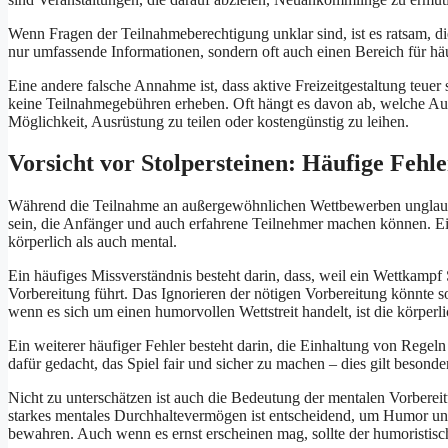
Wenn Fragen der Teilnahmeberechtigung unklar sind, ist es ratsam, die
nur umfassende Informationen, sondern oft auch einen Bereich für häuf
Eine andere falsche Annahme ist, dass aktive Freizeitgestaltung teuer 
keine Teilnahmegebühren erheben. Oft hängt es davon ab, welche Aus
Möglichkeit, Ausrüstung zu teilen oder kostengünstig zu leihen.
Vorsicht vor Stolpersteinen: Häufige Fehle
Während die Teilnahme an außergewöhnlichen Wettbewerben unglaublic
sein, die Anfänger und auch erfahrene Teilnehmer machen können. Ein
körperlich als auch mental.
Ein häufiges Missverständnis besteht darin, dass, weil ein Wettkam
Vorbereitung führt. Das Ignorieren der nötigen Vorbereitung könnte s
wenn es sich um einen humorvollen Wettstreit handelt, ist die körperli
Ein weiterer häufiger Fehler besteht darin, die Einhaltung von Regeln
dafür gedacht, das Spiel fair und sicher zu machen – dies gilt beson
Nicht zu unterschätzen ist auch die Bedeutung der mentalen Vorbereit
starkes mentales Durchhaltevermögen ist entscheidend, um Humor u
bewahren. Auch wenn es ernst erscheinen mag, sollte der humoristis