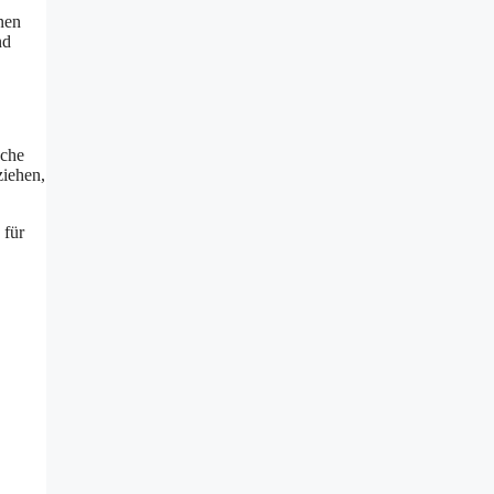
nen
nd
sche
ziehen,
 für