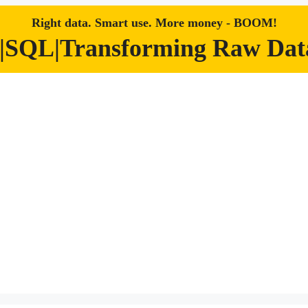
Right data. Smart use. More money - BOOM!
|SQL|Transforming Raw Data