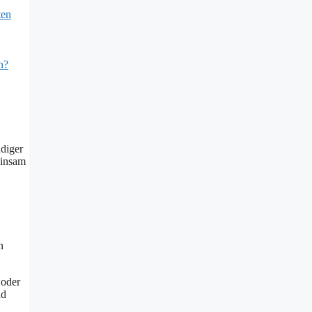
ten
n?
ndiger
einsam
n
 oder
nd