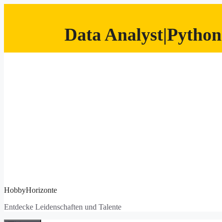
Data Analyst|Python
Zum
Inhalt
springen
HobbyHorizonte
Entdecke Leidenschaften und Talente