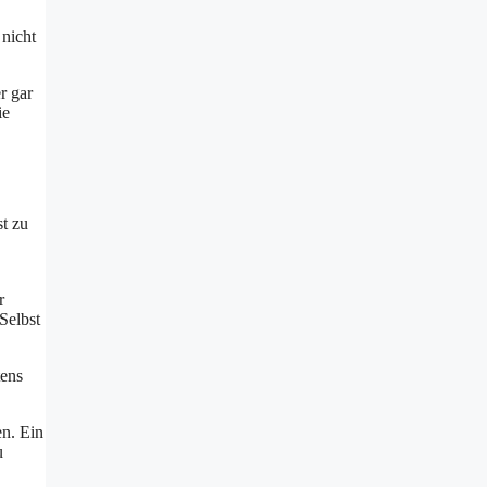
 nicht
r gar
ie
t zu
r
Selbst
tens
en. Ein
u