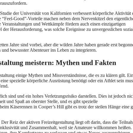
erauszufordern.
tudie der Universität von Kalifornien verbessert körperliche Aktivität 
ese “Feel-Good”-Vorteile machen neben dem Nervenkitzel den eigentlich
se Veranstaltungen und Wettkämpfe fördern auch einen einzigartigen
 der Herausforderung, was solche Ereignisse zu unvergesslichen sozia
etten Jahre sind vorbei, aber die wilden Jahre haben gerade erst begonn
en und bewusster Abenteuer ins Leben zu integrieren.
staltung meistern: Mythen und Fakten
staltung einige Mythen und Missverständnisse, die es zu klären gilt. Ei
eine spezielle körperliche Ausrüstung benötigt oder ein Athlet sein mu
fend.
lich sind und ein hohes Verletzungsrisiko darstellen. Dies ist jedoch nic
it und Spaß an oberster Stelle, und es gibt spezielle
beim Käserennen in Cooper’s Hill gibt es trotz der steilen Hänge eine g
Der Reiz der aktiven Freizeitgestaltung liegt oft darin, dass die Teilna
 Inklusivität und Zusammenhalt, weil sie Amateure willkommen heißen.
igen, ihre Komfortzone zu verlassen und etwas Neues auszuprobieren.