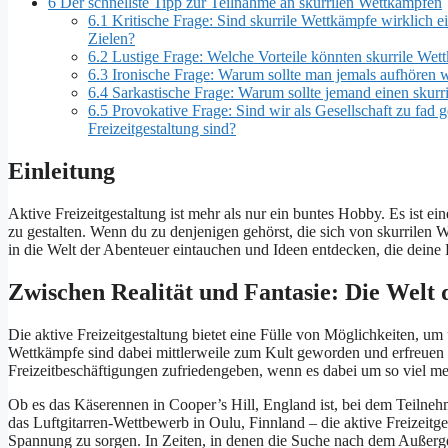
6
Der schnellste Tipp zur Teilnahme an skurrilen Wettkämpfen
6.1
Kritische Frage: Sind skurrile Wettkämpfe wirklich e
Zielen?
6.2
Lustige Frage: Welche Vorteile könnten skurrile Wet
6.3
Ironische Frage: Warum sollte man jemals aufhören w
6.4
Sarkastische Frage: Warum sollte jemand einen skur
6.5
Provokative Frage: Sind wir als Gesellschaft zu fad
Freizeitgestaltung sind?
Einleitung
Aktive Freizeitgestaltung ist mehr als nur ein buntes Hobby. Es ist ei
zu gestalten. Wenn du zu denjenigen gehörst, die sich von skurrilen 
in die Welt der Abenteuer eintauchen und Ideen entdecken, die deine 
Zwischen Realität und Fantasie: Die Welt d
Die aktive Freizeitgestaltung bietet eine Fülle von Möglichkeiten, u
Wettkämpfe sind dabei mittlerweile zum Kult geworden und erfreuen 
Freizeitbeschäftigungen zufriedengeben, wenn es dabei um so viel m
Ob es das Käserennen in Cooper’s Hill, England ist, bei dem Teilneh
das Luftgitarren-Wettbewerb in Oulu, Finnland – die aktive Freizeitge
Spannung zu sorgen. In Zeiten, in denen die Suche nach dem Außerg