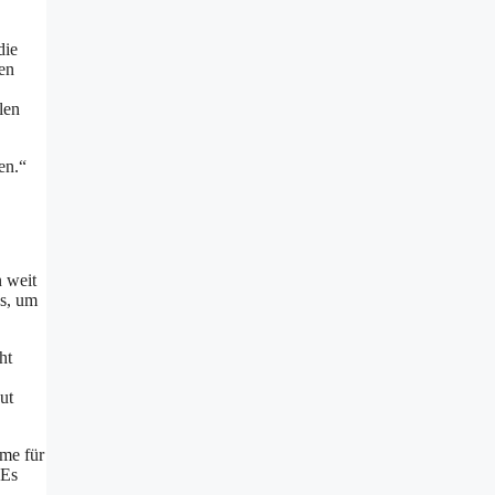
die
en
len
en.“
n weit
ss, um
ht
ut
hme für
 Es