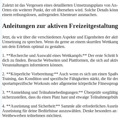
Zuletzt ist das Vergessen eines detaillierten Umsetzungsplans von A
Orten ein weiterer Punkt, der oft übersehen wird. Solche Details kön
einem reibungslosen, aufregenden Abenteuer ausmachen.
Anleitungen zur aktiven Freizeitgestaltung
Jetzt, da wir über die verschiedenen Aspekte und Eigenheiten der aktive
Umsetzung zu sprechen. Wenn du gerne an einem skurrilen Wettkampf 
um dein Erlebnis optimal zu gestalten.
1. **Recherche und Auswahl eines Wettkampfs:** Der erste Schritt b
dich zu finden. Besuche Webseiten und Plattformen, die sich auf aktiv
Veranstaltungen informieren können.
2. **Körperliche Vorbereitung:** Auch wenn es sich um einen Spaßwet
Training, das Kondition und spezifische Fähigkeiten stärkt, die für d
sportartspezifische Workouts oder allgemeine körperliche Fitnesspro
3. **Anmeldung und Teilnahmebedingungen:** Überprüfe sorgfältig 
sicherzustellen, dass du einen Platz hast und etwaige Teilnahmegebühr
4. **Ausrüstung und Sicherheit:** Sammle alle erforderlichen Ausrüs
Ausrüstung für deine Bedürfnisse auszuwählen. Denke besonders an S
Wettbewerben teilnehmen möchtest.