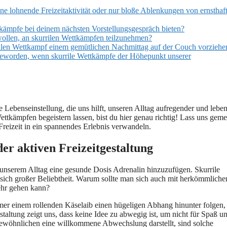
ine lohnende Freizeitaktivität oder nur bloße Ablenkungen von ernsthaf
tkämpfe bei deinem nächsten Vorstellungsgespräch bieten?
ollen, an skurrilen Wettkämpfen teilzunehmen?
rilen Wettkampf einem gemütlichen Nachmittag auf der Couch vorziehe
 geworden, wenn skurrile Wettkämpfe der Höhepunkt unserer
ne Lebenseinstellung, die uns hilft, unseren Alltag aufregender und lebe
Wettkämpfen begeistern lassen, bist du hier genau richtig! Lass uns gem
Freizeit in ein spannendes Erlebnis verwandeln.
er aktiven Freizeitgestaltung
m unserem Alltag eine gesunde Dosis Adrenalin hinzuzufügen. Skurrile
sich großer Beliebtheit. Warum sollte man sich auch mit herkömmliche
ehr gehen kann?
mer einem rollenden Käselaib einen hügeligen Abhang hinunter folgen,
staltung zeigt uns, dass keine Idee zu abwegig ist, um nicht für Spaß u
ewöhnlichen eine willkommene Abwechslung darstellt, sind solche