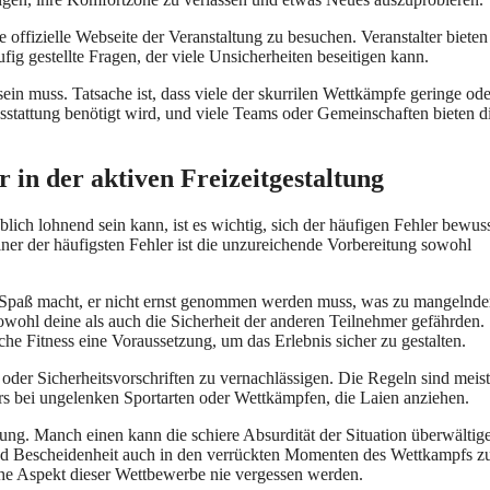
 offizielle Webseite der Veranstaltung zu besuchen. Veranstalter bieten
ig gestellte Fragen, der viele Unsicherheiten beseitigen kann.
sein muss. Tatsache ist, dass viele der skurrilen Wettkämpfe geringe ode
stattung benötigt wird, und viele Teams oder Gemeinschaften bieten d
r in der aktiven Freizeitgestaltung
h lohnend sein kann, ist es wichtig, sich der häufigen Fehler bewuss
er der häufigsten Fehler ist die unzureichende Vorbereitung sowohl
pf Spaß macht, er nicht ernst genommen werden muss, was zu mangelnde
owohl deine als auch die Sicherheit der anderen Teilnehmer gefährden. 
che Fitness eine Voraussetzung, um das Erlebnis sicher zu gestalten.
 oder Sicherheitsvorschriften zu vernachlässigen. Die Regeln sind meis
ders bei ungelenken Sportarten oder Wettkämpfen, die Laien anziehen.
ung. Manch einen kann die schiere Absurdität der Situation überwältig
nd Bescheidenheit auch in den verrückten Momenten des Wettkampfs z
che Aspekt dieser Wettbewerbe nie vergessen werden.