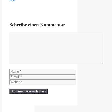
neu
Schreibe einen Kommentar
Kommentar
Name
E-
Mail
Website