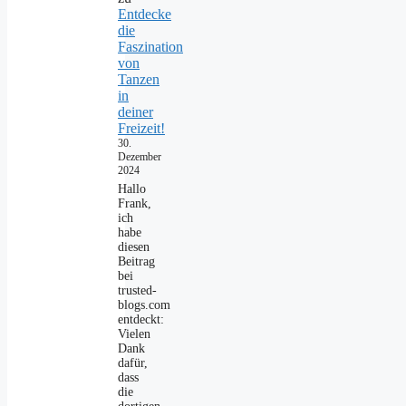
Entdecke
die
Faszination
von
Tanzen
in
deiner
Freizeit!
30.
Dezember
2024
Hallo
Frank,
ich
habe
diesen
Beitrag
bei
trusted-
blogs.com
entdeckt:
Vielen
Dank
dafür,
dass
die