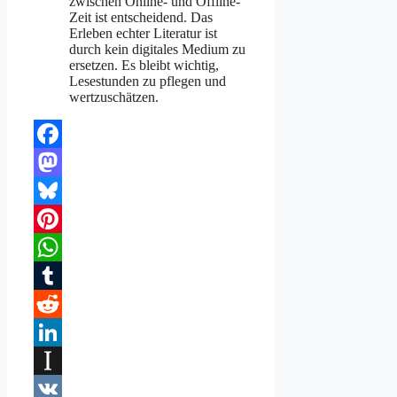
zwischen Online- und Offline-
Zeit ist entscheidend. Das
Erleben echter Literatur ist
durch kein digitales Medium zu
ersetzen. Es bleibt wichtig,
Lesestunden zu pflegen und
wertzuschätzen.
Facebook
Mastodon
Bluesky
Pinterest
WhatsApp
Tumblr
Reddit
LinkedIn
Instapaper