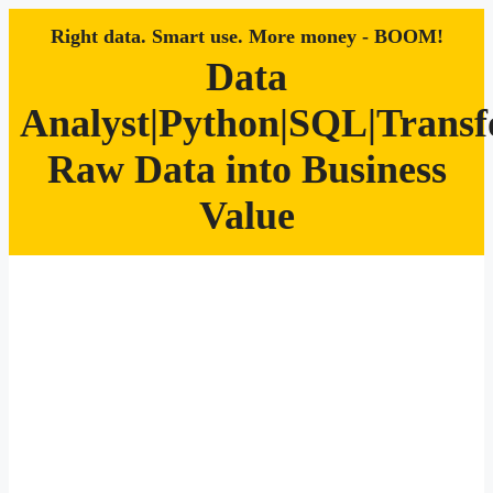
Right data. Smart use. More money - BOOM!
Data
Analyst|Python|SQL|Trans
Raw Data into Business
Value
Zum
Inhalt
springen