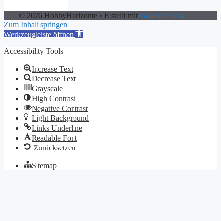
© 2026 HobbyHorizonte
• Erstellt mit
GeneratePress
Zum Inhalt springen
Werkzeugleiste öffnen
Accessibility Tools
Increase Text
Decrease Text
Grayscale
High Contrast
Negative Contrast
Light Background
Links Underline
Readable Font
Zurücksetzen
Sitemap