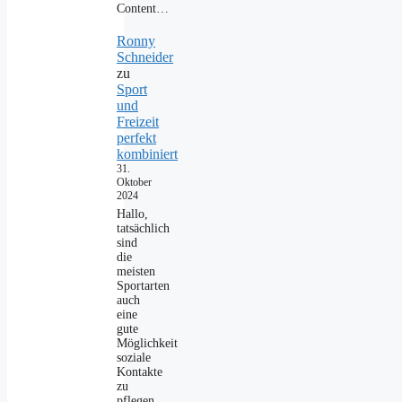
Content…
Ronny
Schneider
zu
Sport
und
Freizeit
perfekt
kombiniert
31.
Oktober
2024
Hallo,
tatsächlich
sind
die
meisten
Sportarten
auch
eine
gute
Möglichkeit
soziale
Kontakte
zu
pflegen.