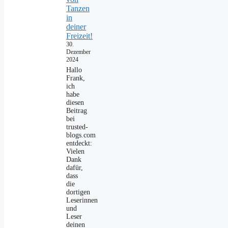
Tanzen
in
deiner
Freizeit!
30.
Dezember
2024
Hallo
Frank,
ich
habe
diesen
Beitrag
bei
trusted-
blogs.com
entdeckt:
Vielen
Dank
dafür,
dass
die
dortigen
Leserinnen
und
Leser
deinen