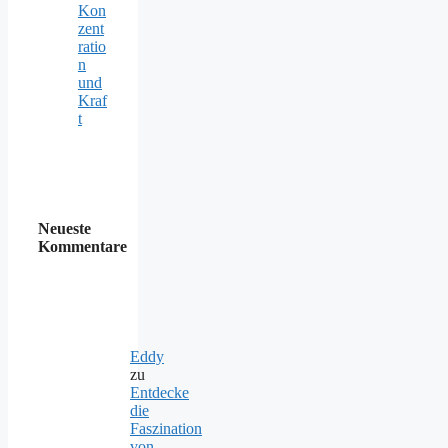
Kon
zent
ratio
n
und
Kraf
t
Neueste
Kommentare
Eddy
zu
Entdecke
die
Faszination
von