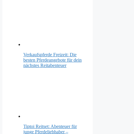
Verkaufspferde Freizeit: Die
besten Pferdeangebote für dein
nächstes Reitabenteuer
Tiptoi Reitset: Abenteuer für
junge Pferdeliebhaber –