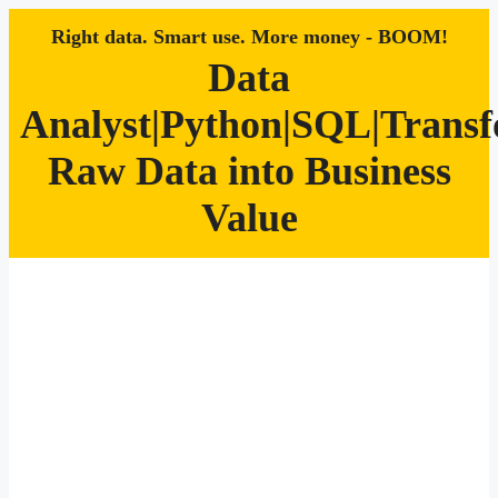
Right data. Smart use. More money - BOOM!
Data
Analyst|Python|SQL|Trans
Raw Data into Business
Value
Zum
Inhalt
springen