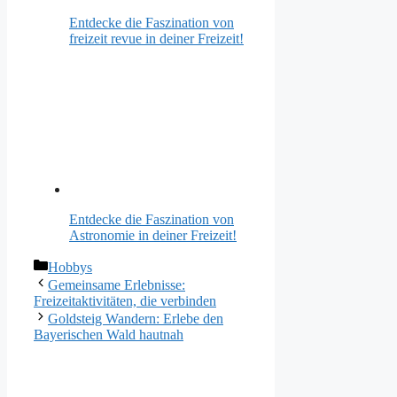
Entdecke die Faszination von
freizeit revue in deiner Freizeit!
Entdecke die Faszination von
Astronomie in deiner Freizeit!
Kategorien
Hobbys
Gemeinsame Erlebnisse:
Freizeitaktivitäten, die verbinden
Goldsteig Wandern: Erlebe den
Bayerischen Wald hautnah