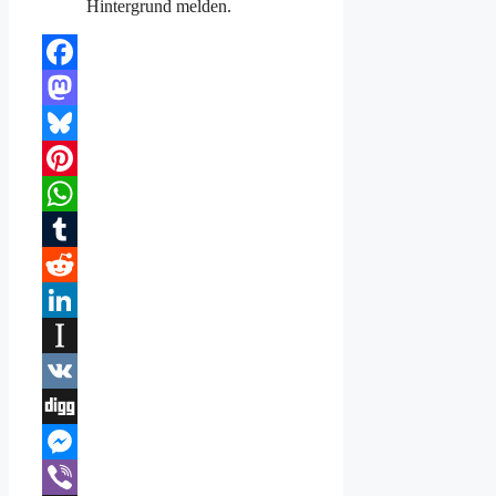
Hintergrund melden.
Facebook
Mastodon
Bluesky
Pinterest
WhatsApp
Tumblr
Reddit
LinkedIn
Instapaper
VK
Digg
Messenger