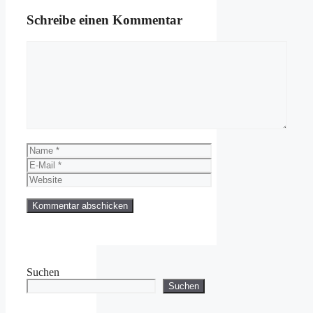
Schreibe einen Kommentar
Kommentar
Name
E-
Mail
Website
Suchen
Suchen