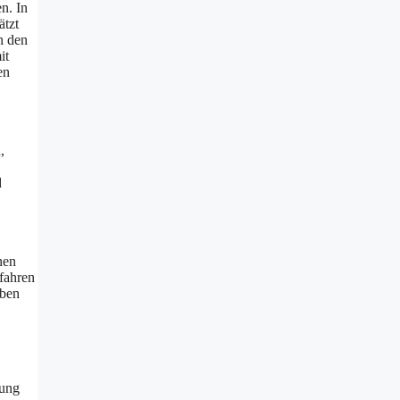
n. In
ätzt
n den
it
en
,
d
nen
fahren
uben
lung