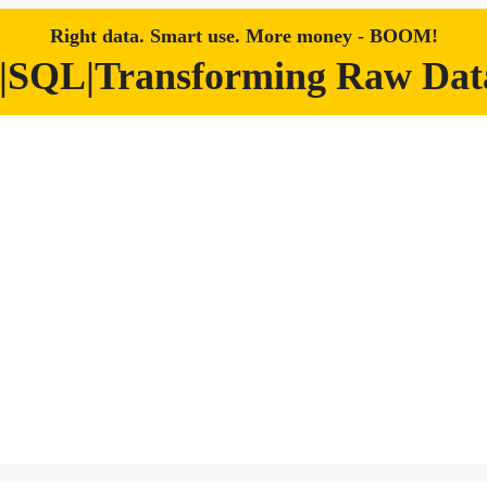
Right data. Smart use. More money - BOOM!
|SQL|Transforming Raw Data