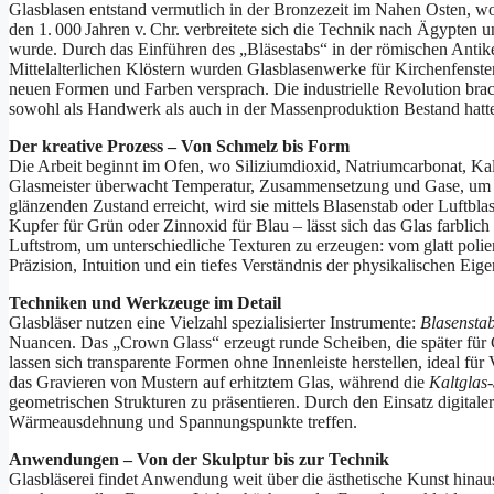
Glasblasen entstand vermutlich in der Bronzezeit im Nahen Osten, wo
den 1. 000 Jahren v. Chr. verbreitete sich die Technik nach Ägypte
wurde. Durch das Einführen des „Bläsestabs“ in der römischen Antike
Mittelalterlichen Klöstern wurden Glasblasenwerke für Kirchenfenste
neuen Formen und Farben versprach. Die industrielle Revolution bra
sowohl als Handwerk als auch in der Massenproduktion Bestand hatt
Der kreative Prozess – Von Schmelz bis Form
Die Arbeit beginnt im Ofen, wo Siliziumdioxid, Natriumcarbonat, Ka
Glasmeister überwacht Temperatur, Zusammensetzung und Gase, um ei
glänzenden Zustand erreicht, wird sie mittels Blasenstab oder Luftbl
Kupfer für Grün oder Zinnoxid für Blau – lässt sich das Glas farblic
Luftstrom, um unterschiedliche Texturen zu erzeugen: vom glatt poliert
Präzision, Intuition und ein tiefes Verständnis der physikalischen Eig
Techniken und Werkzeuge im Detail
Glasbläser nutzen eine Vielzahl spezialisierter Instrumente:
Blasensta
Nuancen. Das „Crown Glass“ erzeugt runde Scheiben, die später für
lassen sich transparente Formen ohne Innenleiste herstellen, ideal f
das Gravieren von Mustern auf erhitztem Glas, während die
Kaltglas-
geometrischen Strukturen zu präsentieren. Durch den Einsatz digitale
Wärmeausdehnung und Spannungspunkte treffen.
Anwendungen – Von der Skulptur bis zur Technik
Glasbläserei findet Anwendung weit über die ästhetische Kunst hinaus.