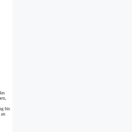
das
men,
g bis
 an