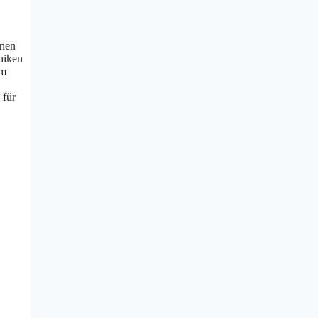
rnen
niken
um
 für