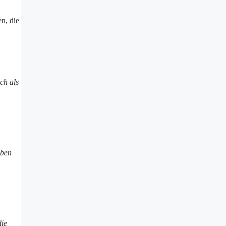
n, die
ch als
iben
die