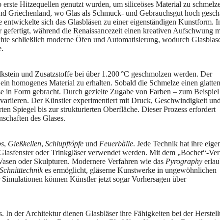
 erste Hitzequellen genutzt wurden, um siliceöses Material zu schmelze
n und Griechenland, wo Glas als Schmuck- und Gebrauchsgut hoch gesch
 entwickelte sich das Glasbläsen zu einer eigenständigen Kunstform. I
r gefertigt, während die Renaissancezeit einen kreativen Aufschwung m
chte schließlich moderne Öfen und Automatisierung, wodurch Glasblas
e.
lkstein und Zusatzstoffe bei über 1.200 °C geschmolzen werden. Der
n homogenes Material zu erhalten. Sobald die Schmelze einen glatten
ase in Form gebracht. Durch gezielte Zugabe von Farben – zum Beispiel
h variieren. Der Künstler experimentiert mit Druck, Geschwindigkeit un
en Spiegel bis zur strukturierten Oberfläche. Dieser Prozess erfordert
enschaften des Glases.
bs
,
Gießkellen
,
Schlupftöpfe
und
Feuerbälle
. Jede Technik hat ihre eige
 Glasfenster oder Trinkgläser verwendet werden. Mit dem „Bochet“-Ver
ür Vasen oder Skulpturen. Modernere Verfahren wie das
Pyrography
erla
Schnitttechnik
es ermöglicht, gläserne Kunstwerke in ungewöhnlichen
r Simulationen können Künstler jetzt sogar Vorhersagen über
 In der Architektur dienen Glasbläser ihre Fähigkeiten bei der Herstel