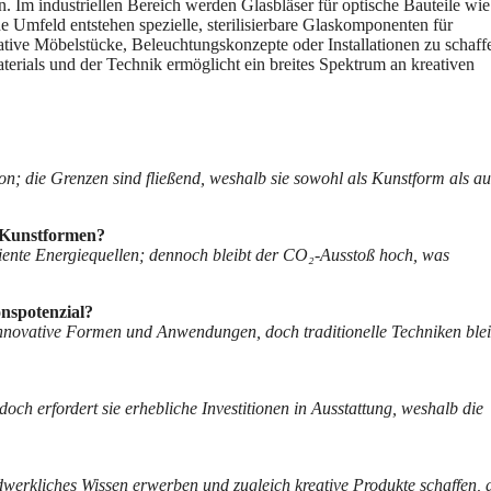
. Im industriellen Bereich werden Glasbläser für optische Bauteile wie
 Umfeld entstehen spezielle, sterilisierbare Glaskomponenten für
tive Möbelstücke, Beleuchtungskonzepte oder Installationen zu schaffe
aterials und der Technik ermöglicht ein breites Spektrum an kreativen
ion; die Grenzen sind fließend, weshalb sie sowohl als Kunstform als au
n Kunstformen?
ziente Energiequellen; dennoch bleibt der CO₂-Ausstoß hoch, was
nspotenzial?
innovative Formen und Anwendungen, doch traditionelle Techniken ble
doch erfordert sie erhebliche Investitionen in Ausstattung, weshalb die
erkliches Wissen erwerben und zugleich kreative Produkte schaffen, 