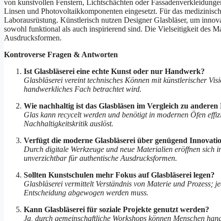
von kunstvollen Fenstern, Lichtschächten oder Fassadenverkleidungen
Linsen und Photovoltaikkomponenten eingesetzt. Für das medizinische
Laborausrüstung. Künstlerisch nutzen Designer Glasbläser, um innova
sowohl funktional als auch inspirierend sind. Die Vielseitigkeit des M
Ausdrucksformen.
Kontroverse Fragen & Antworten
Ist Glasbläserei eine echte Kunst oder nur Handwerk?
Glasbläserei vereint technisches Können mit künstlerischer Vis
handwerkliches Fach betrachtet wird.
Wie nachhaltig ist das Glasbläsen im Vergleich zu andere
Glas kann recycelt werden und benötigt in modernen Öfen effi
Nachhaltigkeitskritik auslöst.
Verfügt die moderne Glasbläserei über genügend Innovatio
Durch digitale Werkzeuge und neue Materialien eröffnen sich 
unverzichtbar für authentische Ausdrucksformen.
Sollten Kunstschulen mehr Fokus auf Glasbläserei legen?
Glasbläserei vermittelt Verständnis von Materie und Prozess; je
Entscheidung abgewogen werden muss.
Kann Glasbläserei für soziale Projekte genutzt werden?
Ja, durch gemeinschaftliche Workshops können Menschen handw