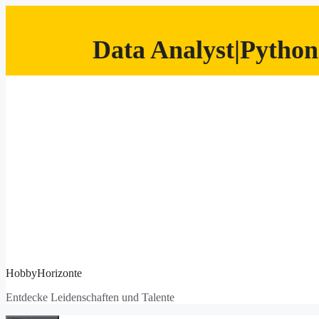
Data Analyst|Python
Zum
Inhalt
springen
HobbyHorizonte
Entdecke Leidenschaften und Talente