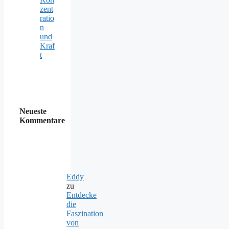
zent
ratio
n
und
Kraf
t
Neueste
Kommentare
Eddy
zu
Entdecke
die
Faszination
von