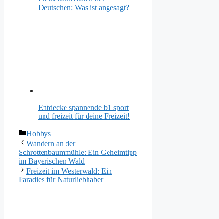
Deutschen: Was ist angesagt?
Entdecke spannende b1 sport
und freizeit für deine Freizeit!
Kategorien
Hobbys
Wandern an der
Schrottenbaummühle: Ein Geheimtipp
im Bayerischen Wald
Freizeit im Westerwald: Ein
Paradies für Naturliebhaber