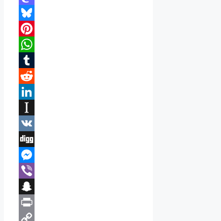
Mastodon
Bluesky
Pinterest
WhatsApp
Tumblr
Reddit
LinkedIn
Instapaper
VK
Digg
Messenger
Viber
Snapchat
Print