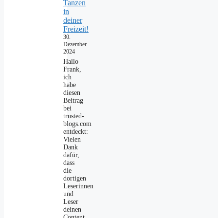
Tanzen
in
deiner
Freizeit!
30.
Dezember
2024
Hallo
Frank,
ich
habe
diesen
Beitrag
bei
trusted-
blogs.com
entdeckt:
Vielen
Dank
dafür,
dass
die
dortigen
Leserinnen
und
Leser
deinen
Content…