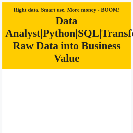
Right data. Smart use. More money - BOOM!
Data
Analyst|Python|SQL|Trans
Raw Data into Business
Value
Zum
Inhalt
springen