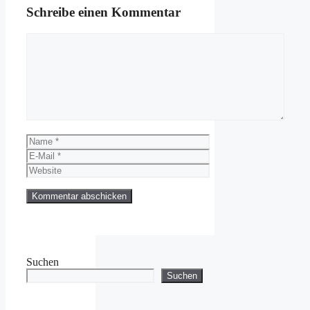
Schreibe einen Kommentar
Kommentar
Name
E-
Mail
Website
Suchen
Suchen