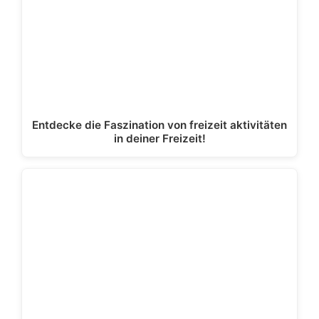
a
er
k
g
at
k
m
er
Entdecke die Faszination von freizeit aktivitäten
in deiner Freizeit!