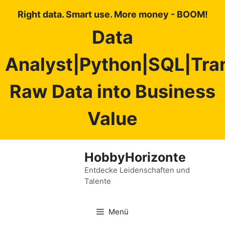
Right data. Smart use. More money - BOOM!
Data
Analyst|Python|SQL|Tra
Raw Data into Business
Value
Zum
HobbyHorizonte
Inhalt
springen
Entdecke Leidenschaften und
Talente
Menü