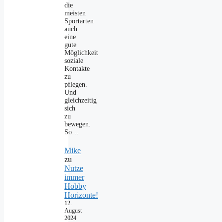
die
meisten
Sportarten
auch
eine
gute
Möglichkeit
soziale
Kontakte
zu
pflegen.
Und
gleichzeitig
sich
zu
bewegen.
So…
Mike
zu
Nutze
immer
Hobby
Horizonte!
12.
August
2024