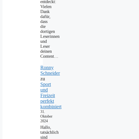
entdeckt:
Vielen
Dank
dafür,
dass
die
dortigen
Leserinnen
und
Leser
deinen
Content…
Ronny
Schneider
zu
Sport
und
Freizeit
perfekt
kombiniert
31.
Oktober
2024
Hallo,
tatsächlich
sind