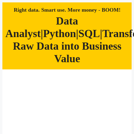
Right data. Smart use. More money - BOOM!
Data
Analyst|Python|SQL|Trans
Raw Data into Business
Value
Zum
Inhalt
springen