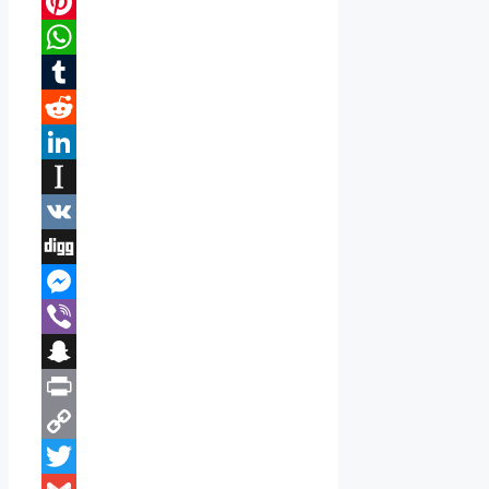
Bluesky
Pinterest
WhatsApp
Tumblr
Reddit
LinkedIn
Instapaper
VK
Digg
Messenger
Viber
Snapchat
Print
Copy