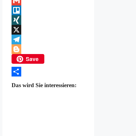
Link
Twitter
Gmail
Trello
XING
X
Telegram
Save
Blogger
Teilen
Das wird Sie interessieren: