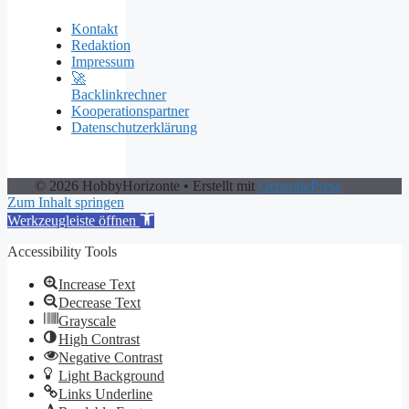
Kontakt
Redaktion
Impressum
🚀
Backlinkrechner
Kooperationspartner
Datenschutzerklärung
© 2026 HobbyHorizonte
• Erstellt mit
GeneratePress
Zum Inhalt springen
Werkzeugleiste öffnen
Accessibility Tools
Increase Text
Decrease Text
Grayscale
High Contrast
Negative Contrast
Light Background
Links Underline