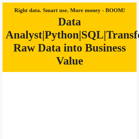
Right data. Smart use. More money - BOOM!
Data
Analyst|Python|SQL|Trans
Raw Data into Business
Value
Zum
Inhalt
springen