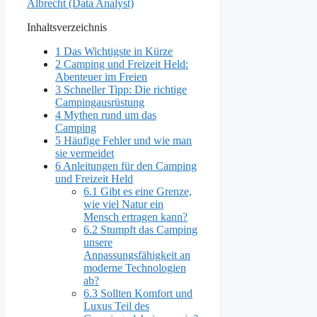
Albrecht (Data Analyst)
Inhaltsverzeichnis
1
Das Wichtigste in Kürze
2
Camping und Freizeit Held:
Abenteuer im Freien
3
Schneller Tipp: Die richtige
Campingausrüstung
4
Mythen rund um das
Camping
5
Häufige Fehler und wie man
sie vermeidet
6
Anleitungen für den Camping
und Freizeit Held
6.1
Gibt es eine Grenze,
wie viel Natur ein
Mensch ertragen kann?
6.2
Stumpft das Camping
unsere
Anpassungsfähigkeit an
moderne Technologien
ab?
6.3
Sollten Komfort und
Luxus Teil des