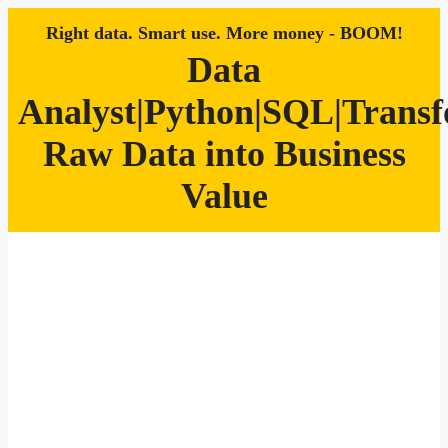
Right data. Smart use. More money - BOOM!
Data
Analyst|Python|SQL|Trans
Raw Data into Business
Value
Zum
Inhalt
springen