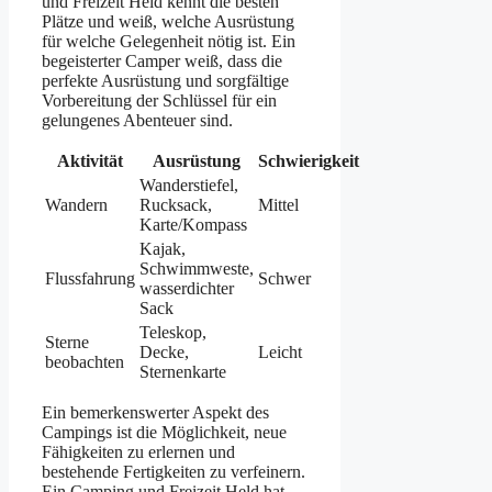
und Freizeit Held kennt die besten
Plätze und weiß, welche Ausrüstung
für welche Gelegenheit nötig ist. Ein
begeisterter Camper weiß, dass die
perfekte Ausrüstung und sorgfältige
Vorbereitung der Schlüssel für ein
gelungenes Abenteuer sind.
Aktivität
Ausrüstung
Schwierigkeit
Wanderstiefel,
Wandern
Rucksack,
Mittel
Karte/Kompass
Kajak,
Schwimmweste,
Flussfahrung
Schwer
wasserdichter
Sack
Teleskop,
Sterne
Decke,
Leicht
beobachten
Sternenkarte
Ein bemerkenswerter Aspekt des
Campings ist die Möglichkeit, neue
Fähigkeiten zu erlernen und
bestehende Fertigkeiten zu verfeinern.
Ein Camping und Freizeit Held hat