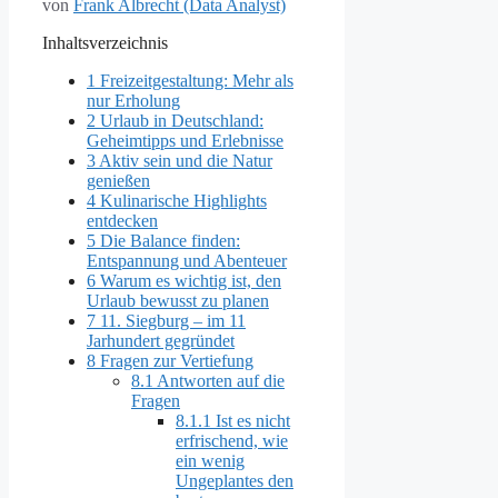
von
Frank Albrecht (Data Analyst)
Inhaltsverzeichnis
1
Freizeitgestaltung: Mehr als
nur Erholung
2
Urlaub in Deutschland:
Geheimtipps und Erlebnisse
3
Aktiv sein und die Natur
genießen
4
Kulinarische Highlights
entdecken
5
Die Balance finden:
Entspannung und Abenteuer
6
Warum es wichtig ist, den
Urlaub bewusst zu planen
7
11. Siegburg – im 11
Jarhundert gegründet
8
Fragen zur Vertiefung
8.1
Antworten auf die
Fragen
8.1.1
Ist es nicht
erfrischend, wie
ein wenig
Ungeplantes den