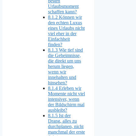
besten
Urlaubsmoment
schaffen kann?
8.1.2
Können wir
den echten Luxus
eines Urlaubs nicht
viel eher in der
Einfachheit
finden?
8.1.3
Wie tief sind
die Geheimnisse,
die direkt um uns
herum liegen,
wenn wir
innehalten und
hinsehen?
8.1.4
Erleben wir
Momente nicht viel
intensiver, wenn
der Bildschirm mal
ausbleibt?
8.1.5
Ist der
Drang, alles zu
durchplanen, nicht
manchmal der erste