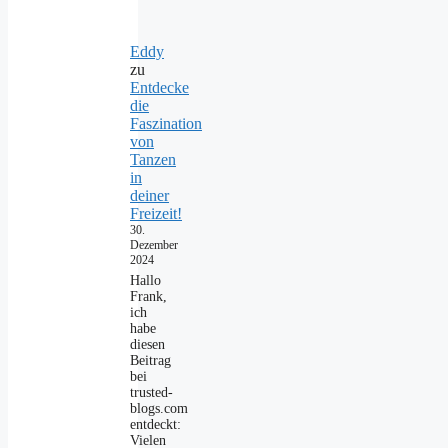
Eddy
zu
Entdecke
die
Faszination
von
Tanzen
in
deiner
Freizeit!
30.
Dezember
2024
Hallo
Frank,
ich
habe
diesen
Beitrag
bei
trusted-
blogs.com
entdeckt:
Vielen