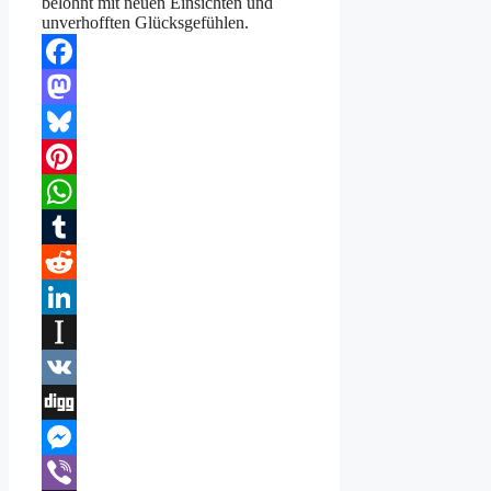
belohnt mit neuen Einsichten und
unverhofften Glücksgefühlen.
Facebook
Mastodon
Bluesky
Pinterest
WhatsApp
Tumblr
Reddit
LinkedIn
Instapaper
VK
Digg
Messenger