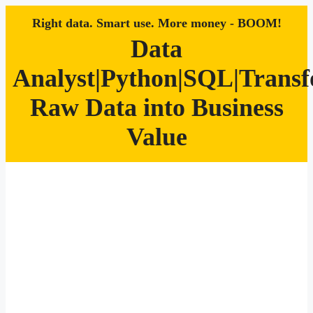
Right data. Smart use. More money - BOOM!
Data
Analyst|Python|SQL|Trans
Raw Data into Business
Value
Zum
Inhalt
springen