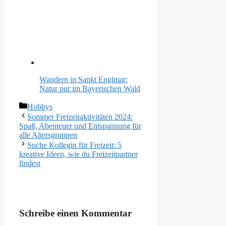
Wandern in Sankt Englmar:
Natur pur im Bayerischen Wald
Kategorien
Hobbys
Sommer Freizeitaktivitäten 2024:
Spaß, Abenteuer und Entspannung für
alle Altersgruppen
Suche Kollegin für Freizeit: 5
kreative Ideen, wie du Freizeitpartner
findest
Schreibe einen Kommentar