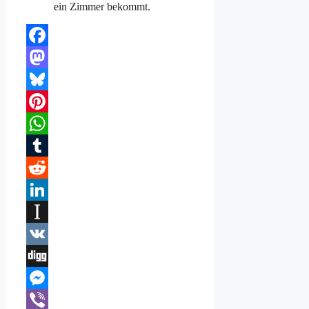
ein Zimmer bekommt.
Facebook
Mastodon
Bluesky
Pinterest
WhatsApp
Tumblr
Reddit
LinkedIn
Instapaper
VK
Digg
Messenger