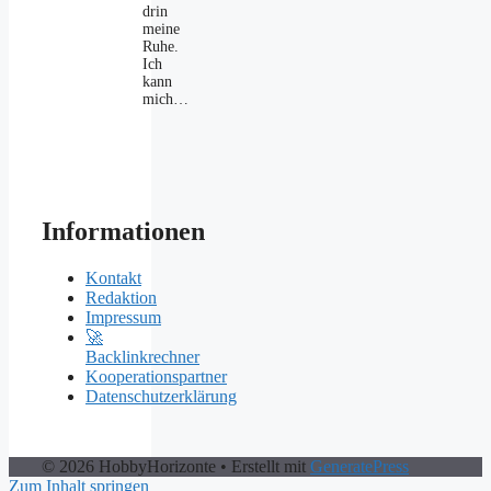
drin
meine
Ruhe.
Ich
kann
mich…
Informationen
Kontakt
Redaktion
Impressum
🚀
Backlinkrechner
Kooperationspartner
Datenschutzerklärung
© 2026 HobbyHorizonte
• Erstellt mit
GeneratePress
Zum Inhalt springen