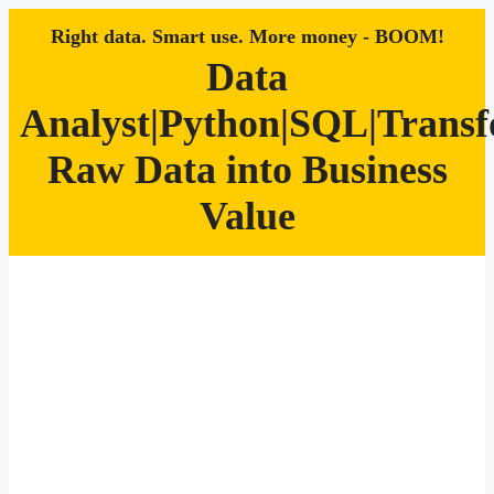
Right data. Smart use. More money - BOOM!
Data
Analyst|Python|SQL|Trans
Raw Data into Business
Value
Zum
Inhalt
springen