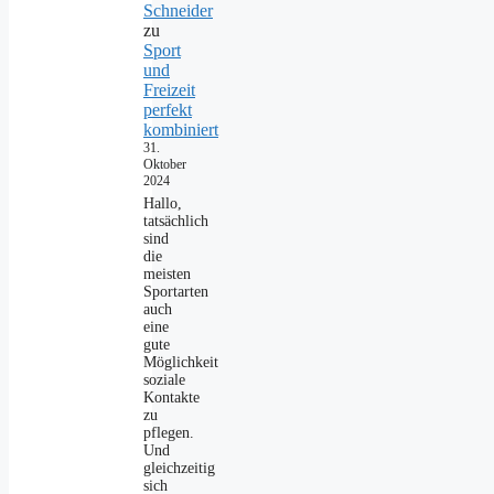
Schneider
zu
Sport
und
Freizeit
perfekt
kombiniert
31.
Oktober
2024
Hallo,
tatsächlich
sind
die
meisten
Sportarten
auch
eine
gute
Möglichkeit
soziale
Kontakte
zu
pflegen.
Und
gleichzeitig
sich