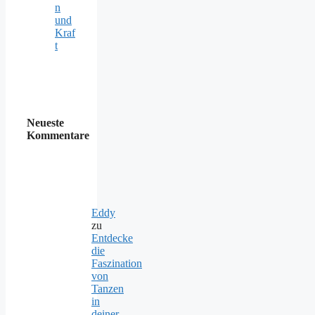
n
und
Kraf
t
Neueste
Kommentare
Eddy
zu
Entdecke
die
Faszination
von
Tanzen
in
deiner