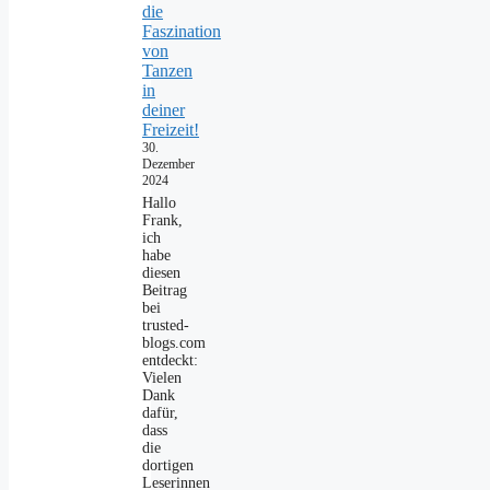
die
Faszination
von
Tanzen
in
deiner
Freizeit!
30.
Dezember
2024
Hallo
Frank,
ich
habe
diesen
Beitrag
bei
trusted-
blogs.com
entdeckt:
Vielen
Dank
dafür,
dass
die
dortigen
Leserinnen