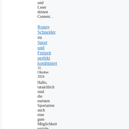
und
Leser
deinen
Content…
Ronny
Schneider
zu
Sport
und
Freizeit
perfekt
kombiniert
31.
Oktober
2024
Hallo,
tatsächlich
sind
die
meisten
Sportarten
auch
eine
gute
Möglichkeit
soziale