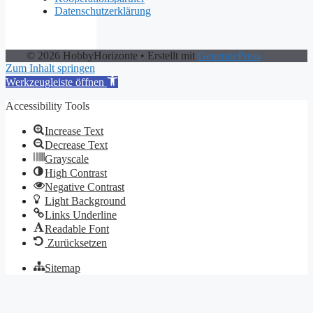
Datenschutzerklärung
© 2026 HobbyHorizonte
• Erstellt mit
GeneratePress
Zum Inhalt springen
Werkzeugleiste öffnen
Accessibility Tools
Increase Text
Decrease Text
Grayscale
High Contrast
Negative Contrast
Light Background
Links Underline
Readable Font
Zurücksetzen
Sitemap