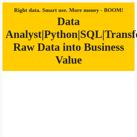
Right data. Smart use. More money - BOOM!
Data
Analyst|Python|SQL|Trans
Raw Data into Business
Value
Zum
Inhalt
springen