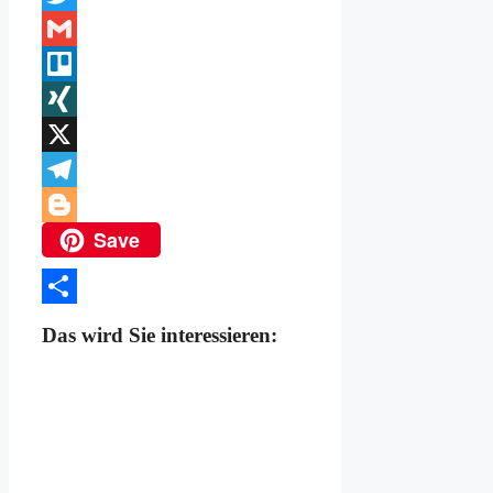
Link
Twitter
Gmail
Trello
XING
X
Telegram
Save
Blogger
Teilen
Das wird Sie interessieren: