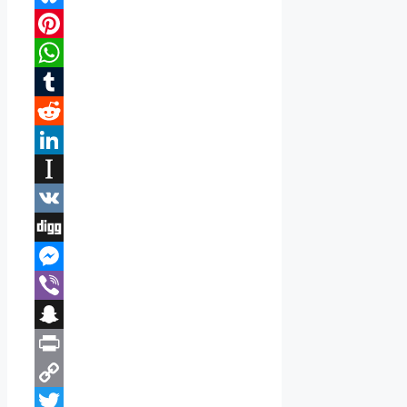
Bluesky
Pinterest
WhatsApp
Tumblr
Reddit
LinkedIn
Instapaper
VK
Digg
Messenger
Viber
Snapchat
Print
Copy