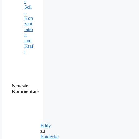
e
Seil
–
Kon
zent
ratio
n
und
Kraf
t
Neueste
Kommentare
Eddy
zu
Entdecke