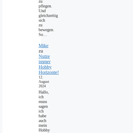
zu
pflegen.
Und
gleichzeitig
sich
zu
bewegen.
So…
Mike
zu
Nutze
immer
Hobby
Horizonte!
12.
August
2024
Hallo,
ich
muss
sagen
ich
habe
auch
mein
Hobby