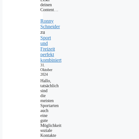
deinen
Content…
Ronny
Schneider
zu
Sport
und
Freizeit
perfekt
kombiniert
31.
Oktober
2024
Hallo,
tatsächlich
sind
die
meisten
Sportarten
auch
eine
gute
Möglichkeit
soziale
Kontakte