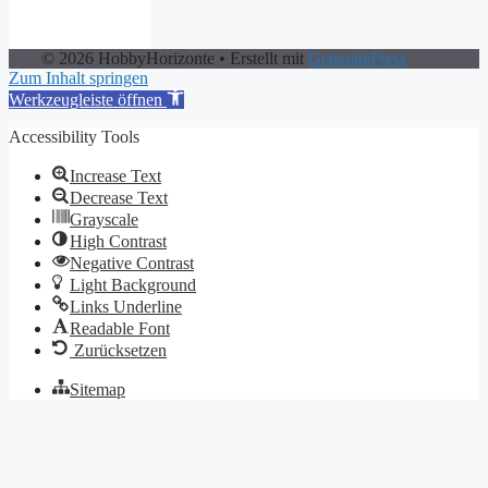
© 2026 HobbyHorizonte
• Erstellt mit
GeneratePress
Zum Inhalt springen
Werkzeugleiste öffnen
Accessibility Tools
Increase Text
Decrease Text
Grayscale
High Contrast
Negative Contrast
Light Background
Links Underline
Readable Font
Zurücksetzen
Sitemap