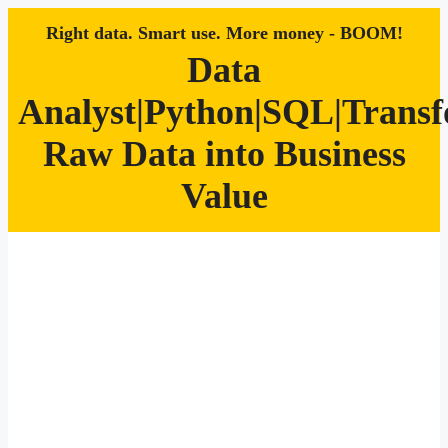
Right data. Smart use. More money - BOOM!
Data
Analyst|Python|SQL|Trans
Raw Data into Business
Value
Zum
Inhalt
springen