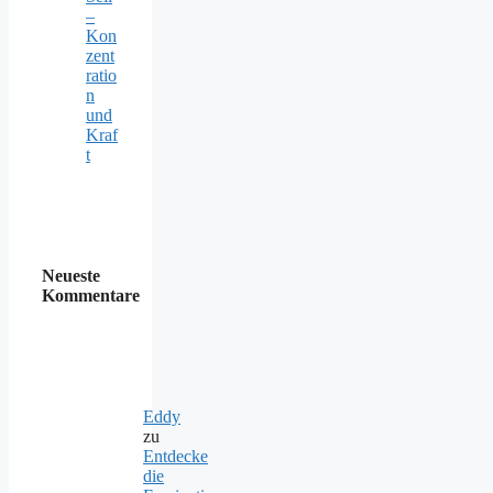
–
Kon
zent
ratio
n
und
Kraf
t
Neueste
Kommentare
Eddy
zu
Entdecke
die