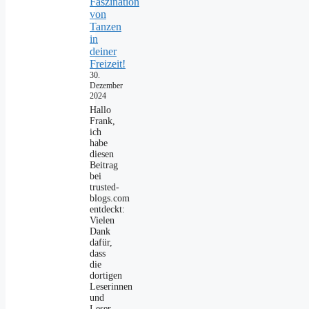
Faszination
von
Tanzen
in
deiner
Freizeit!
30.
Dezember
2024
Hallo
Frank,
ich
habe
diesen
Beitrag
bei
trusted-
blogs.com
entdeckt:
Vielen
Dank
dafür,
dass
die
dortigen
Leserinnen
und
Leser