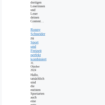
dortigen
Leserinnen
und
Leser
deinen
Content…
Ronny
Schneider
zu
Sport
und
Freizeit
perfekt
kombiniert
31.
Oktober
2024
Hallo,
tatsächlich
sind
die
meisten
Sportarten
auch
eine
gute