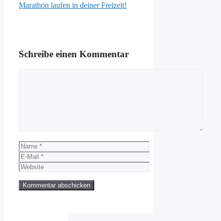
Marathon laufen in deiner Freizeit!
Schreibe einen Kommentar
Kommentar
Name
E-
Mail
Website