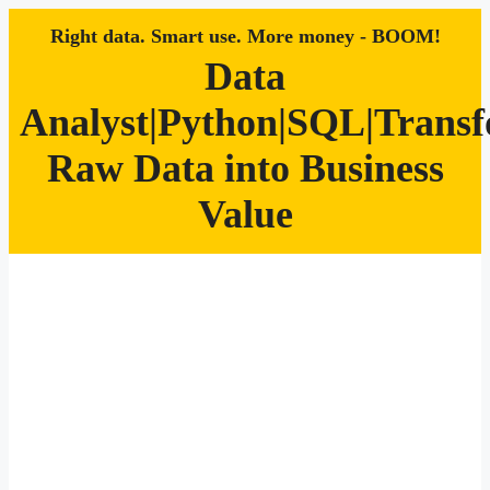
Right data. Smart use. More money - BOOM!
Data
Analyst|Python|SQL|Trans
Raw Data into Business
Value
Zum
Inhalt
springen