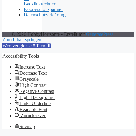
Backlinkrechner
Kooperationspartner
Datenschutzerklärung
© 2026 HobbyHorizonte
• Erstellt mit
GeneratePress
Zum Inhalt springen
Werkzeugleiste öffnen
Accessibility Tools
Increase Text
Decrease Text
Grayscale
High Contrast
Negative Contrast
Light Background
Links Underline
Readable Font
Zurücksetzen
Sitemap