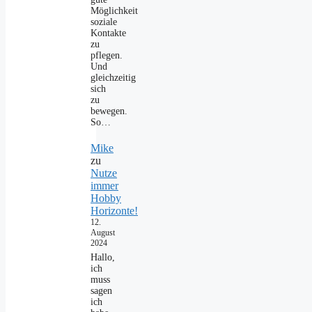
Möglichkeit
soziale
Kontakte
zu
pflegen.
Und
gleichzeitig
sich
zu
bewegen.
So…
Mike
zu
Nutze
immer
Hobby
Horizonte!
12.
August
2024
Hallo,
ich
muss
sagen
ich