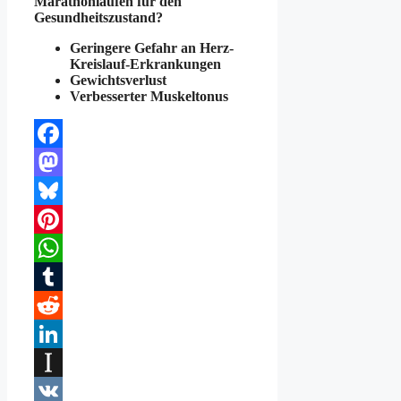
Marathonlaufen für den
Gesundheitszustand?
Geringere Gefahr an Herz-
Kreislauf-Erkrankungen
Gewichtsverlust
Verbesserter Muskeltonus
Facebook
Mastodon
Bluesky
Pinterest
WhatsApp
Tumblr
Reddit
LinkedIn
Instapaper