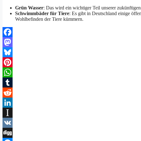
Grün Wasser
: Das wird ein wichtiger Teil unserer zukünftige
Schwimmbäder für Tiere
: Es gibt in Deutschland einige öff
Wohlbefinden der Tiere kümmern.
Facebook
Mastodon
Bluesky
Pinterest
WhatsApp
Tumblr
Reddit
LinkedIn
Instapaper
VK