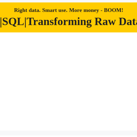
Right data. Smart use. More money - BOOM!
|SQL|Transforming Raw Data