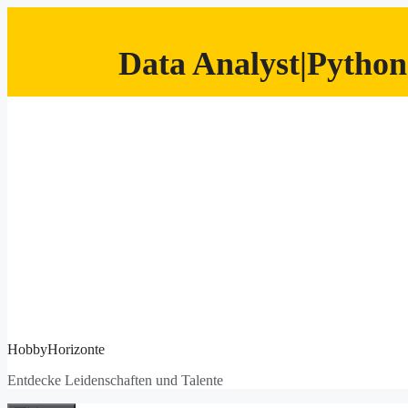
Data Analyst|Python
Zum
Inhalt
springen
HobbyHorizonte
Entdecke Leidenschaften und Talente