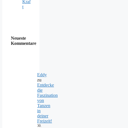
Kraf
t
Neueste
Kommentare
Eddy
zu
Entdecke
die
Faszination
von
Tanzen
in
deiner
Freizeit!
30.