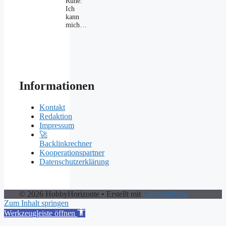
Ruhe.
Ich
kann
mich…
Informationen
Kontakt
Redaktion
Impressum
🚀
Backlinkrechner
Kooperationspartner
Datenschutzerklärung
© 2026 HobbyHorizonte
• Erstellt mit
GeneratePress
Zum Inhalt springen
Werkzeugleiste öffnen