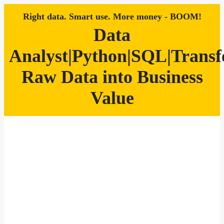
Right data. Smart use. More money - BOOM!
Data
Analyst|Python|SQL|Trans
Raw Data into Business
Value
Zum
Inhalt
springen