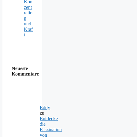
Kon
zent
ratio
n
und
Kraf
t
Neueste
Kommentare
Eddy
zu
Entdecke
die
Faszination
von