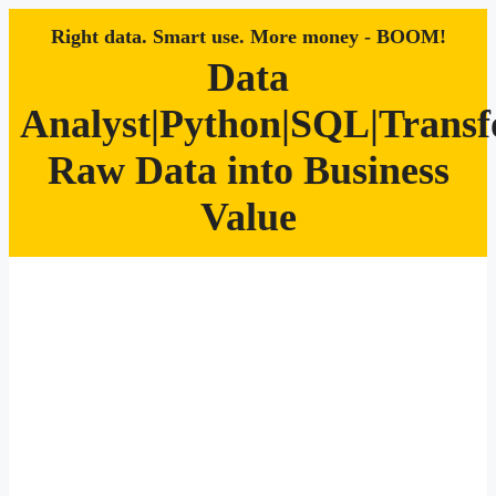
Right data. Smart use. More money - BOOM!
Data
Analyst|Python|SQL|Trans
Raw Data into Business
Value
Zum
Inhalt
springen