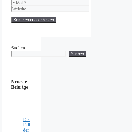
E-
Mail
Website
Suchen
Suchen
Neueste
Beiträge
Der
Fall
der