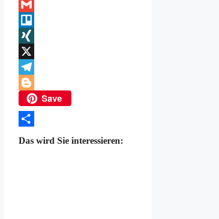
Link
Twitter
Gmail
Trello
XING
X
Telegram
Save
Blogger
Teilen
Das wird Sie interessieren: