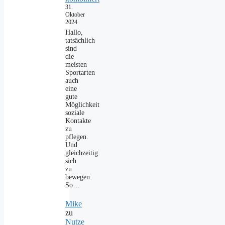
31.
Oktober
2024
Hallo,
tatsächlich
sind
die
meisten
Sportarten
auch
eine
gute
Möglichkeit
soziale
Kontakte
zu
pflegen.
Und
gleichzeitig
sich
zu
bewegen.
So…
Mike
zu
Nutze