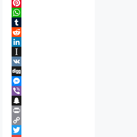
Bluesky
Pinterest
WhatsApp
Tumblr
Reddit
LinkedIn
Instapaper
VK
Digg
Messenger
Viber
Snapchat
Print
Copy