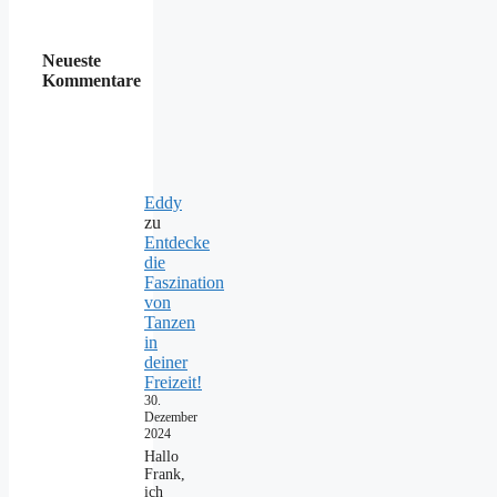
Neueste
Kommentare
Eddy
zu
Entdecke
die
Faszination
von
Tanzen
in
deiner
Freizeit!
30.
Dezember
2024
Hallo
Frank,
ich