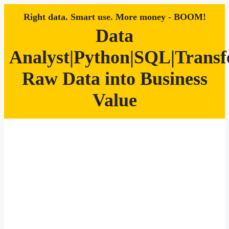
Right data. Smart use. More money - BOOM!
Data
Analyst|Python|SQL|Trans
Raw Data into Business
Value
Zum
Inhalt
springen