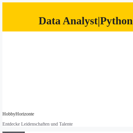
Data Analyst|Python
Zum
Inhalt
springen
HobbyHorizonte
Entdecke Leidenschaften und Talente