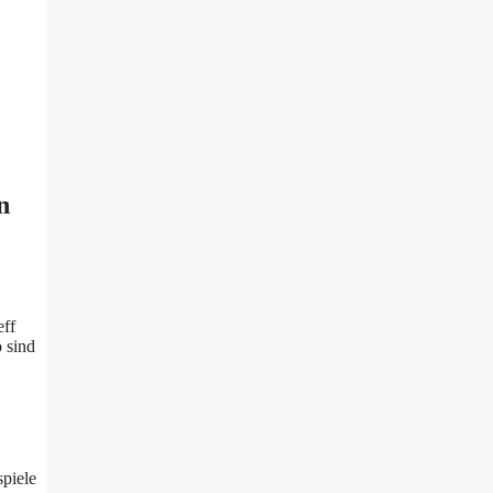
n
eff
 sind
spiele