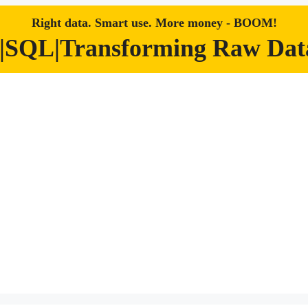
Right data. Smart use. More money - BOOM!
|SQL|Transforming Raw Data