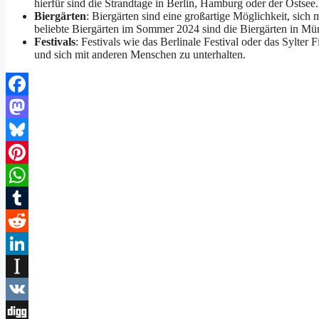
hierfür sind die Strandtage in Berlin, Hamburg oder der Ostsee.
Biergärten
: Biergärten sind eine großartige Möglichkeit, sic
beliebte Biergärten im Sommer 2024 sind die Biergärten in Mü
Festivals
: Festivals wie das Berlinale Festival oder das Sylter
und sich mit anderen Menschen zu unterhalten.
Facebook
Mastodon
Bluesky
Pinterest
WhatsApp
Tumblr
Reddit
LinkedIn
Instapaper
VK