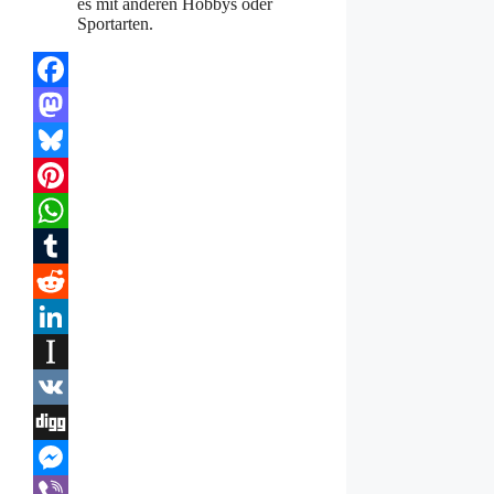
es mit anderen Hobbys oder
Sportarten.
Facebook
Mastodon
Bluesky
Pinterest
WhatsApp
Tumblr
Reddit
LinkedIn
Instapaper
VK
Digg
Messenger