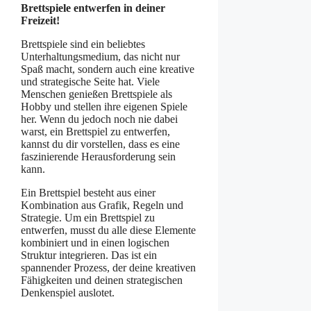
Brettspiele entwerfen in deiner
Freizeit!
Brettspiele sind ein beliebtes
Unterhaltungsmedium, das nicht nur
Spaß macht, sondern auch eine kreative
und strategische Seite hat. Viele
Menschen genießen Brettspiele als
Hobby und stellen ihre eigenen Spiele
her. Wenn du jedoch noch nie dabei
warst, ein Brettspiel zu entwerfen,
kannst du dir vorstellen, dass es eine
faszinierende Herausforderung sein
kann.
Ein Brettspiel besteht aus einer
Kombination aus Grafik, Regeln und
Strategie. Um ein Brettspiel zu
entwerfen, musst du alle diese Elemente
kombiniert und in einen logischen
Struktur integrieren. Das ist ein
spannender Prozess, der deine kreativen
Fähigkeiten und deinen strategischen
Denkenspiel auslotet.