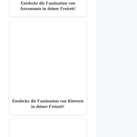
Entdecke die Faszination von
Astronomie in deiner Freizeit!
Entdecke die Faszination von Klettern
in deiner Freizeit!