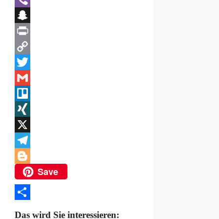
Viber
Snapchat
Print
Copy
Link
Twitter
Gmail
Trello
XING
X
Telegram
Save
Blogger
Teilen
Das wird Sie interessieren: