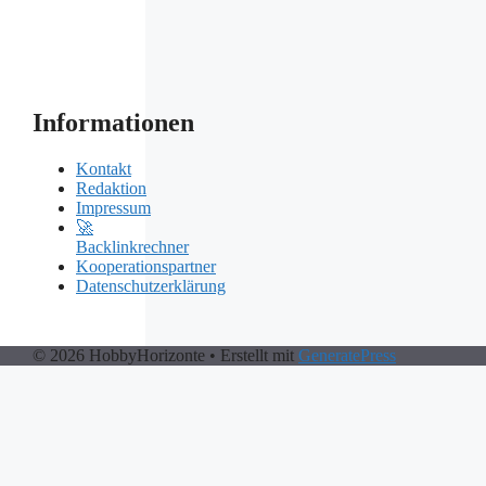
Informationen
Kontakt
Redaktion
Impressum
🚀
Backlinkrechner
Kooperationspartner
Datenschutzerklärung
© 2026 HobbyHorizonte
• Erstellt mit
GeneratePress