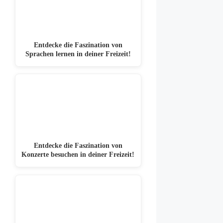
Entdecke die Faszination von
Sprachen lernen in deiner Freizeit!
Entdecke die Faszination von
Konzerte besuchen in deiner Freizeit!