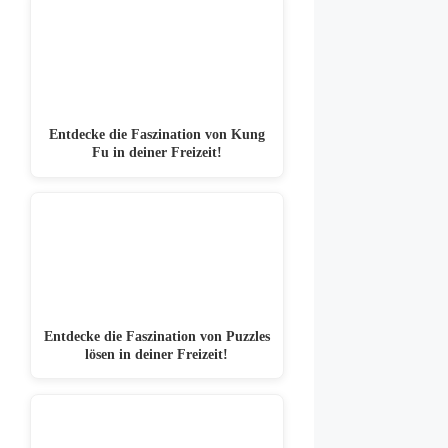
Entdecke die Faszination von Kung
Fu in deiner Freizeit!
Entdecke die Faszination von Puzzles
lösen in deiner Freizeit!