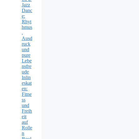
Jazz
Danc
e:
Rhyt
hmus
,
Ausd
ruck
und
pure
Lebe
nsfre
ude
Inlin
eskat
en:
Fitne
ss
und
Freih
eit
auf
Rolle
n
Boul