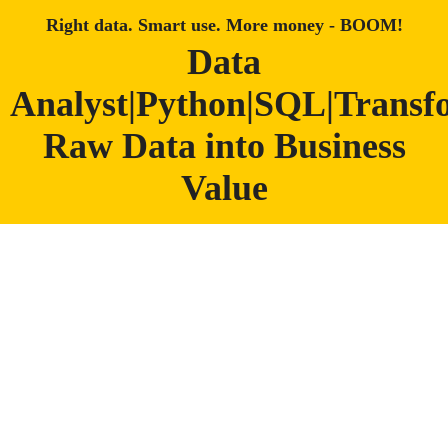
Right data. Smart use. More money - BOOM!
Data
Analyst|Python|SQL|Transf
Raw Data into Business
Value
Zum
Inhalt
springen